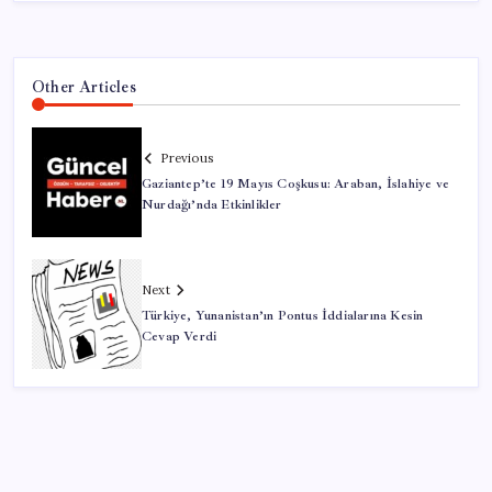
Other Articles
Previous
Gaziantep’te 19 Mayıs Coşkusu: Araban, İslahiye ve
Nurdağı’nda Etkinlikler
Next
Türkiye, Yunanistan’ın Pontus İddialarına Kesin
Cevap Verdi