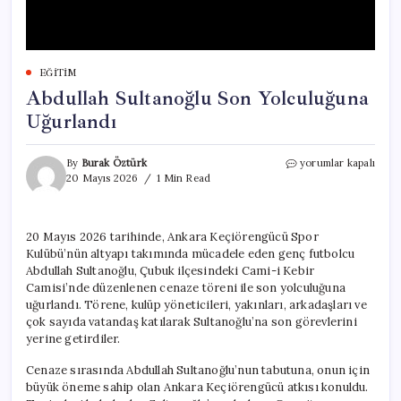
EĞITIM
Abdullah Sultanoğlu Son Yolculuğuna
Uğurlandı
Abdullah
By
Burak Öztürk
yorumlar kapalı
Sultanoğlu
20 Mayıs 2026
1 Min Read
Son
Yolculuğuna
Uğurlandı
20 Mayıs 2026 tarihinde, Ankara Keçiörengücü Spor
için
Kulübü’nün altyapı takımında mücadele eden genç futbolcu
Abdullah Sultanoğlu, Çubuk ilçesindeki Cami-i Kebir
Camisi’nde düzenlenen cenaze töreni ile son yolculuğuna
uğurlandı. Törene, kulüp yöneticileri, yakınları, arkadaşları ve
çok sayıda vatandaş katılarak Sultanoğlu’na son görevlerini
yerine getirdiler.
Cenaze sırasında Abdullah Sultanoğlu’nun tabutuna, onun için
büyük öneme sahip olan Ankara Keçiörengücü atkısı konuldu.