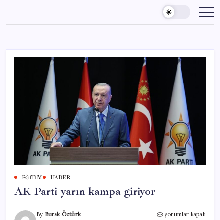
Skip
to
content
EĞITIM
HABER
AK Parti yarın kampa giriyor
AK
By
Burak Öztürk
yorumlar kapalı