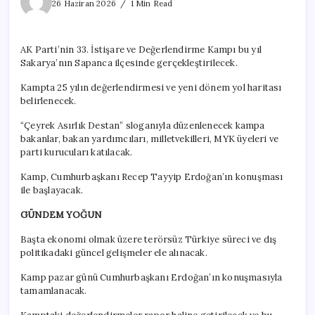
Parti
26 Haziran 2026
1 Min Read
yarın
kampa
giriyor
AK Parti’nin 33. İstişare ve Değerlendirme Kampı bu yıl
için
Sakarya’nın Sapanca ilçesinde gerçekleştirilecek.
Kampta 25 yılın değerlendirmesi ve yeni dönem yol haritası
belirlenecek.
“Çeyrek Asırlık Destan” sloganıyla düzenlenecek kampa
bakanlar, bakan yardımcıları, milletvekilleri, MYK üyeleri ve
parti kurucuları katılacak.
Kamp, Cumhurbaşkanı Recep Tayyip Erdoğan’ın konuşması
ile başlayacak.
GÜNDEM YOĞUN
Başta ekonomi olmak üzere terörsüz Türkiye süreci ve dış
politikadaki güncel gelişmeler ele alınacak.
Kamp pazar günü Cumhurbaşkanı Erdoğan’ın konuşmasıyla
tamamlanacak.