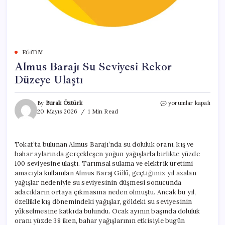
EĞITIM
Almus Barajı Su Seviyesi Rekor
Düzeye Ulaştı
Almus
By
Burak Öztürk
yorumlar kapalı
Barajı
20 Mayıs 2026
1 Min Read
Su
Seviyesi
Rekor
Tokat’ta bulunan Almus Barajı’nda su doluluk oranı, kış ve
Düzeye
bahar aylarında gerçekleşen yoğun yağışlarla birlikte yüzde
Ulaştı
için
100 seviyesine ulaştı. Tarımsal sulama ve elektrik üretimi
amacıyla kullanılan Almus Baraj Gölü, geçtiğimiz yıl azalan
yağışlar nedeniyle su seviyesinin düşmesi sonucunda
adacıkların ortaya çıkmasına neden olmuştu. Ancak bu yıl,
özellikle kış dönemindeki yağışlar, göldeki su seviyesinin
yükselmesine katkıda bulundu. Ocak ayının başında doluluk
oranı yüzde 38 iken, bahar yağışlarının etkisiyle bugün