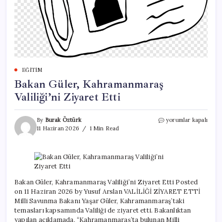
EĞITIM
Bakan Güler, Kahramanmaraş
Valiliği’ni Ziyaret Etti
Bakan
By
Burak Öztürk
yorumlar kapalı
Güler,
11 Haziran 2026
1 Min Read
Kahramanmaraş
Valiliği’ni
Ziyaret
Etti
için
Bakan Güler, Kahramanmaraş Valiliği’ni Ziyaret Etti Posted
on 11 Haziran 2026 by Yusuf Arslan VALİLİĞİ ZİYARET ETTİ
Milli Savunma Bakanı Yaşar Güler, Kahramanmaraş’taki
temasları kapsamında Valiliği de ziyaret etti. Bakanlıktan
yapılan açıklamada, “Kahramanmaraş’ta bulunan Milli