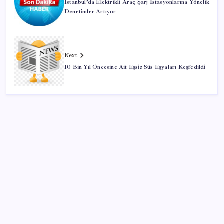
İstanbul’da Elektrikli Araç Şarj İstasyonlarına Yönelik
Denetimler Artıyor
Next
10 Bin Yıl Öncesine Ait Eşsiz Süs Eşyaları Keşfedildi
SON YAZILAR
VakıfBank ikinci çeyrekte 16,7 milyar TL net kâr elde