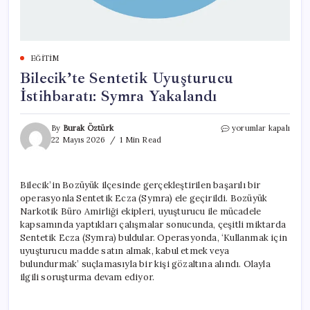
EĞITIM
Bilecik’te Sentetik Uyuşturucu
İstihbaratı: Symra Yakalandı
Bilecik’te
By
Burak Öztürk
yorumlar kapalı
Sentetik
22 Mayıs 2026
1 Min Read
Uyuşturucu
İstihbaratı:
Symra
Bilecik’in Bozüyük ilçesinde gerçekleştirilen başarılı bir
Yakalandı
operasyonla Sentetik Ecza (Symra) ele geçirildi. Bozüyük
için
Narkotik Büro Amirliği ekipleri, uyuşturucu ile mücadele
kapsamında yaptıkları çalışmalar sonucunda, çeşitli miktarda
Sentetik Ecza (Symra) buldular. Operasyonda, ‘Kullanmak için
uyuşturucu madde satın almak, kabul etmek veya
bulundurmak’ suçlamasıyla bir kişi gözaltına alındı. Olayla
ilgili soruşturma devam ediyor.