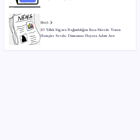
Next
20 Yıllık Sigara Bağımlılığını Kısa Sürede Yenen
Hemşire Sevda: Dumansız Hayata Adım Attı
SON YAZILAR
Türk şirketinden Avrupa’ya kritik yatırım: Yeni şirket
resmen kuruldu