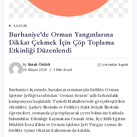
SAĞLIK
Burhaniye’de Orman Yangınlarına
Dikkat Çekmek İçin Çöp Toplama
Etkinliği Düzenlendi
Burhaniye’de
By
Burak Öztürk
yorumlar kapalı
Orman
20 Mayıs 2026
1 Min Read
Yangınlarına
Dikkat
Çekmek
Burhaniye ilçesinde, havaların ısınmasıyla birlikte Orman
İçin
İşletme Şefliği tarafından “Orman Benim” adlı farkındalık
Çöp
Toplama
kampanyası başlatıldı. Taylıeli Mahallesi’nde gerçekleştirilen
Etkinliği
etkinlikte, Şarköy İlkokulu ve Pelitköy Halit Selçuk İlkokulu
Düzenlendi
öğrencileri, ormanda çöp toplayarak çevre bilincine katkıda
için
bulundular. Etkinliğe Kaymakam Cumali Atila, İlçe Milli Eğitim
Müdürü Bora Zihni ve Orman İşletme Şefi Turgay Aymaz ile
birlikte Aynur Okatan Kahraman da katıldı.