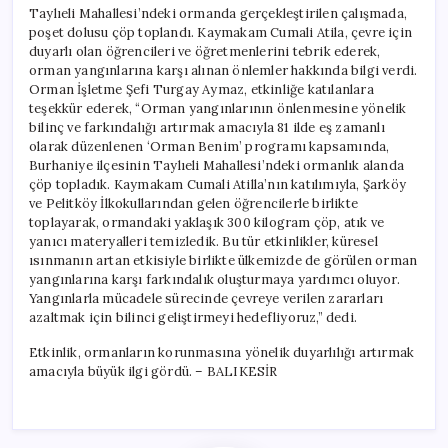
Taylıeli Mahallesi’ndeki ormanda gerçekleştirilen çalışmada,
poşet dolusu çöp toplandı. Kaymakam Cumali Atila, çevre için
duyarlı olan öğrencileri ve öğretmenlerini tebrik ederek,
orman yangınlarına karşı alınan önlemler hakkında bilgi verdi.
Orman İşletme Şefi Turgay Aymaz, etkinliğe katılanlara
teşekkür ederek, “Orman yangınlarının önlenmesine yönelik
bilinç ve farkındalığı artırmak amacıyla 81 ilde eş zamanlı
olarak düzenlenen ‘Orman Benim’ programı kapsamında,
Burhaniye ilçesinin Taylıeli Mahallesi’ndeki ormanlık alanda
çöp topladık. Kaymakam Cumali Atilla’nın katılımıyla, Şarköy
ve Pelitköy İlkokullarından gelen öğrencilerle birlikte
toplayarak, ormandaki yaklaşık 300 kilogram çöp, atık ve
yanıcı materyalleri temizledik. Bu tür etkinlikler, küresel
ısınmanın artan etkisiyle birlikte ülkemizde de görülen orman
yangınlarına karşı farkındalık oluşturmaya yardımcı oluyor.
Yangınlarla mücadele sürecinde çevreye verilen zararları
azaltmak için bilinci geliştirmeyi hedefliyoruz,” dedi.
Etkinlik, ormanların korunmasına yönelik duyarlılığı artırmak
amacıyla büyük ilgi gördü. – BALIKESİR