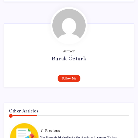
Author
Burak Öztürk
Follow Me
Other Articles
Previous
Yeşilırmak Nehri’nde Su Seviyesi Artışı: Tokat