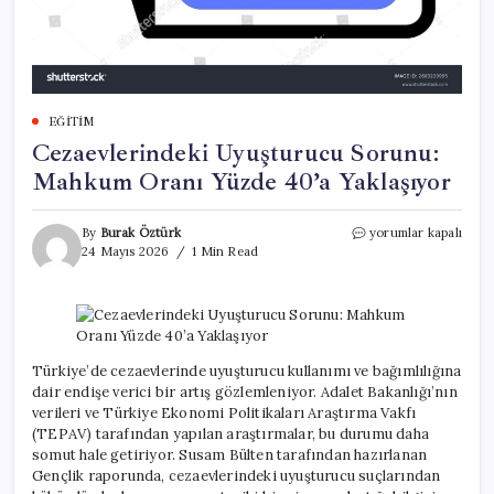
EĞITIM
Cezaevlerindeki Uyuşturucu Sorunu:
Mahkum Oranı Yüzde 40’a Yaklaşıyor
Cezaevlerindeki
By
Burak Öztürk
yorumlar kapalı
Uyuşturucu
24 Mayıs 2026
1 Min Read
Sorunu:
Mahkum
Oranı
Yüzde
40’a
Yaklaşıyor
Türkiye’de cezaevlerinde uyuşturucu kullanımı ve bağımlılığına
için
dair endişe verici bir artış gözlemleniyor. Adalet Bakanlığı’nın
verileri ve Türkiye Ekonomi Politikaları Araştırma Vakfı
(TEPAV) tarafından yapılan araştırmalar, bu durumu daha
somut hale getiriyor. Susam Bülten tarafından hazırlanan
Gençlik raporunda, cezaevlerindeki uyuşturucu suçlarından