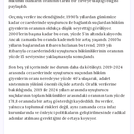
hükümlü olanların oranının tarihi bir zirveye ulaştığı bilgisi
paylaşıldı.
Geçmiş veriler incelendiğinde, 1990’lı yıllardan günümüze
kadar cezaevlerinde uyuşturucu ile bağlantılı suçlardan hüküm
giyenlerin oranının oldukça düşük seyrettiği görülüyor.
2000’lerin başına kadar bu oran, yüzde 5’in altında kalıyordu.
Ancak zamanla bu oranda kademeli bir artış yaşandı. 2010’lu
yılların başlarından itibaren hızlanan bu trend, 2019 yılı
itibarıyla cezaevlerindeki uyuşturucu hükümlülerinin oranının
yüzde 15 seviyesine yaklaşmasıyla sonuçlandı.
Son beş yıl içerisinde ise durum daha da kötüleşti. 2019-2024
arasında cezaevlerinde uyuşturucu suçundan hüküm
giyenlerin oranı neredeyse yüzde 40’a ulaşarak, adalet
sisteminin yükünü önemli ölçüde artırdı. Grafik verilerine
bakıldığında, 2019 ile 2024 yılları arasında uyuşturucu
suçlularının toplam hükümlüler arasındaki oranının tam yüzde
178,8 oranında bir artış gösterdiği kaydedildi. Bu veriler,
yalnızca toplumsal riskleri değil, aynı zamanda ceza infaz
kurumlarında ve önleyici politikaların geliştirilmesinde radikal
adımlar atılması gerektiğini de ortaya koyuyor.