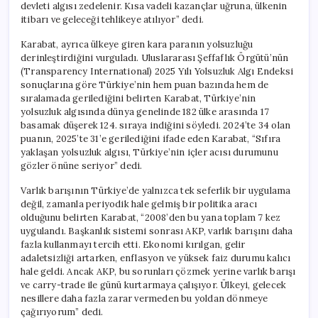
devleti algısı zedelenir. Kısa vadeli kazançlar uğruna, ülkenin
itibarı ve geleceği tehlikeye atılıyor” dedi.
Karabat, ayrıca ülkeye giren kara paranın yolsuzluğu
derinleştirdiğini vurguladı. Uluslararası Şeffaflık Örgütü’nün
(Transparency International) 2025 Yılı Yolsuzluk Algı Endeksi
sonuçlarına göre Türkiye’nin hem puan bazında hem de
sıralamada gerilediğini belirten Karabat, Türkiye’nin
yolsuzluk algısında dünya genelinde 182 ülke arasında 17
basamak düşerek 124. sıraya indiğini söyledi. 2024’te 34 olan
puanın, 2025’te 31’e gerilediğini ifade eden Karabat, “Sıfıra
yaklaşan yolsuzluk algısı, Türkiye’nin içler acısı durumunu
gözler önüne seriyor” dedi.
Varlık barışının Türkiye’de yalnızca tek seferlik bir uygulama
değil, zamanla periyodik hale gelmiş bir politika aracı
olduğunu belirten Karabat, “2008’den bu yana toplam 7 kez
uygulandı. Başkanlık sistemi sonrası AKP, varlık barışını daha
fazla kullanmayı tercih etti. Ekonomi kırılgan, gelir
adaletsizliği artarken, enflasyon ve yüksek faiz durumu kalıcı
hale geldi. Ancak AKP, bu sorunları çözmek yerine varlık barışı
ve carry-trade ile günü kurtarmaya çalışıyor. Ülkeyi, gelecek
nesillere daha fazla zarar vermeden bu yoldan dönmeye
çağırıyorum” dedi.