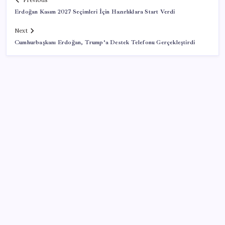
Previous
Erdoğan Kasım 2027 Seçimleri İçin Hazırlıklara Start Verdi
Next
Cumhurbaşkanı Erdoğan, Trump’a Destek Telefonu Gerçekleştirdi
SON YAZILAR
Türk şirketinden Avrupa’ya kritik yatırım: Yeni şirket
resmen kuruldu
Muhalefet çerçeve yasaya ne diyor? Aceleye ve
çelişkilere eleştiri, barışa destek