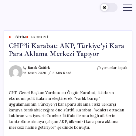
Skip
to
content
EĞITIM
EKONOMI
CHP’li Karabat: AKP, Türkiye’yi Kara
Para Aklama Merkezi Yapıyor
CHP’li
By
Burak Öztürk
yorumlar kapalı
Karabat:
26 Nisan 2026
2 Min Read
AKP,
Türkiye’yi
Kara
CHP Genel Başkan Yardımcısı Özgür Karabat, iktidarın
Para
ekonomi politikalarını eleştirerek, “varlık barışı”
Aklama
Merkezi
uygulamasının Türkiye’yi kara para aklama riski ile karşı
Yapıyor
karşıya bırakabileceğini öne sürdü. Karabat, “Adaleti ortadan
için
kaldıran ve siyaseti Cumhur İttifakı ile ona bağlı ailelerin
kontrolüne almaya çalışan AKP, ülkemizi kara para aklama
merkezi haline getiriyor” şeklinde konuştu.