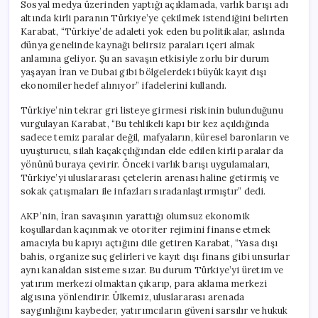
Sosyal medya üzerinden yaptığı açıklamada, varlık barışı adı
altında kirli paranın Türkiye’ye çekilmek istendiğini belirten
Karabat, “Türkiye’de adaleti yok eden bu politikalar, aslında
dünya genelinde kaynağı belirsiz paraları içeri almak
anlamına geliyor. Şu an savaşın etkisiyle zorlu bir durum
yaşayan İran ve Dubai gibi bölgelerdeki büyük kayıt dışı
ekonomiler hedef alınıyor” ifadelerini kullandı.
Türkiye’nin tekrar gri listeye girmesi riskinin bulunduğunu
vurgulayan Karabat, “Bu tehlikeli kapı bir kez açıldığında
sadece temiz paralar değil, mafyaların, küresel baronların ve
uyuşturucu, silah kaçakçılığından elde edilen kirli paralar da
yönünü buraya çevirir. Önceki varlık barışı uygulamaları,
Türkiye’yi uluslararası çetelerin arenası haline getirmiş ve
sokak çatışmaları ile infazları sıradanlaştırmıştır” dedi.
AKP’nin, İran savaşının yarattığı olumsuz ekonomik
koşullardan kaçınmak ve otoriter rejimini finanse etmek
amacıyla bu kapıyı açtığını dile getiren Karabat, “Yasa dışı
bahis, organize suç gelirleri ve kayıt dışı finans gibi unsurlar
aynı kanaldan sisteme sızar. Bu durum Türkiye’yi üretim ve
yatırım merkezi olmaktan çıkarıp, para aklama merkezi
algısına yönlendirir. Ülkemiz, uluslararası arenada
saygınlığını kaybeder, yatırımcıların güveni sarsılır ve hukuk