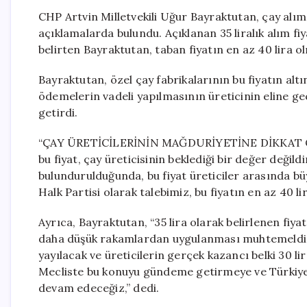
CHP Artvin Milletvekili Uğur Bayraktutan, çay alım
açıklamalarda bulundu. Açıklanan 35 liralık alım fiy
belirten Bayraktutan, taban fiyatın en az 40 lira o
Bayraktutan, özel çay fabrikalarının bu fiyatın al
ödemelerin vadeli yapılmasının üreticinin eline ge
getirdi.
“ÇAY ÜRETİCİLERİNİN MAĞDURİYETİNE DİKKAT ÇEKİ
bu fiyat, çay üreticisinin beklediği bir değer değil
bulundurulduğunda, bu fiyat üreticiler arasında büy
Halk Partisi olarak talebimiz, bu fiyatın en az 40 lir
Ayrıca, Bayraktutan, “35 lira olarak belirlenen fiya
daha düşük rakamlardan uygulanması muhtemeldir.
yayılacak ve üreticilerin gerçek kazancı belki 30 li
Mecliste bu konuyu gündeme getirmeye ve Türkiye’d
devam edeceğiz,” dedi.