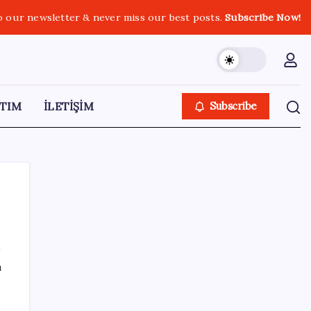
o our newsletter & never miss our best posts.
Subscribe Now!
TIM
İLETİŞİM
Subscribe
SON YAZILAR
ı
2026 YÖKDİL/2 ne zaman, saat kaçta?
n
YÖKDİL/2 sınavı kaç dakika, kaç soru?