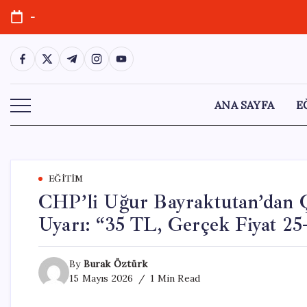
Skip
-
to
content
https://www.facebook.com/
https://twitter.com/
https://t.me/
https://www.instagram.com/
https://youtube.com/
ANA SAYFA
E
EĞITIM
CHP’li Uğur Bayraktutan’dan Ç
Uyarı: “35 TL, Gerçek Fiyat 25
By
Burak Öztürk
15 Mayıs 2026
1 Min Read