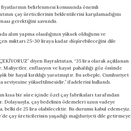
Fiyatları
 fiyatlarının belirlenmesi konusunda önemli
Hakkında
atının çay üreticilerinin beklentilerini karşılamadığını
Önemli
lması gerektiğini savundu.
Uyarı:
“35
tında alım yapma olasılığının yüksek olduğunu ve
TL,
çen miktarı 25-30 liraya kadar düşürebileceğini dile
Gerçek
Fiyat
25-
YORUZ” diyen Bayraktutan, “35 lira olarak açıklanan
30
TL
dir. Maliyetler, enflasyon ve hayat pahalılığı göz önünde
Olabilir”
ük bir hayal kırıklığı yaratmıştır. Bu sebeple, Cumhuriyet
için
a seviyesine yükseltilmesidir,” ifadelerini kullandı.
tın kısa bir süre içinde özel çay fabrikaları tarafından
 Dolayısıyla, çay bedelinin ödemeleri uzun vadeye
ra, belki de 25 lira olabilecektir. Bu durumu kabul edemeyiz.
e çay üreticilerinin yaşadığı mağduriyeti dile getirmeye