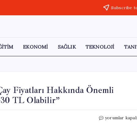
Subscribe t
ĞİTİM
EKONOMİ
SAĞLIK
TEKNOLOJİ
TANI
ay Fiyatları Hakkında Önemli
-30 TL Olabilir”
CHP’li
yorumlar kapal
Uğur
Bayraktutan’da
Çay