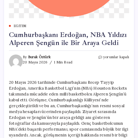
EĞITIM
Cumhurbaşkanı Erdoğan, NBA Yıldızı
Alperen Şengün ile Bir Araya Geldi
Cumhurbaşkanı
By
Burak Öztürk
yorumlar kapalı
Erdoğan,
20 Mayıs 2026
1 Min Read
NBA
Yıldızı
Alperen
20 Mayıs 2026 tarihinde Cumhurbaşkanı Recep Tayyip
Şengün
Erdoğan, Amerika Basketbol Ligi’nin (NBA) Houston Rockets
ile
Bir
takımında mücadele eden milli basketbolcu Alperen Şengün’ü
Araya
kabul etti. Görüşme, Cumhurbaşkanlığı Külliyesi’nde
Geldi
gerçekleştirildi ve bu an, Cumhurbaşkanlığı’nın resmi sosyal
için
medya hesapları üzerinden paylaşıldı. Ziyaret sırasında
Erdoğan ve Şengün’ün bir araya geldiği anı gösteren
fotoğraflar da kamuoyuyla paylaşıldı. Genç basketbolcunun
NBA’deki başarılı performansı, spor camiasında büyük bir ilgi
uyandırdı. Ancak, görüşmenin içeriği hakkında resmi bir bilgi