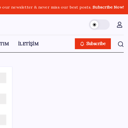
o our newsletter & never miss our best posts.
Subscribe Now!
TIM
İLETİŞİM
Subscribe
SON YAZILAR
Türk şirketinden Avrupa’ya kritik yatırım:
Yeni şirket resmen kuruldu