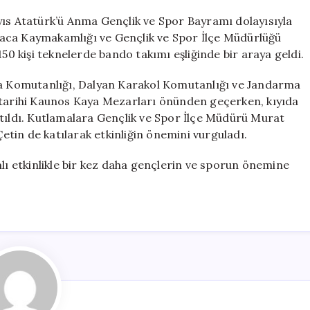
Mayıs
Kutlamaları:
yıs Atatürk’ü Anma Gençlik ve Spor Bayramı dolayısıyla
Teknelerde
Ortaca Kaymakamlığı ve Gençlik ve Spor İlçe Müdürlüğü
Bando
150 kişi teknelerde bando takımı eşliğinde bir araya geldi.
Takımı
Eşliğinde
rma Komutanlığı, Dalyan Karakol Komutanlığı ve Jandarma
Coşku
 tarihi Kaunos Kaya Mezarları önünden geçerken, kıyıda
Doruğa
atıldı. Kutlamalara Gençlik ve Spor İlçe Müdürü Murat
Ulaştı
tin de katılarak etkinliğin önemini vurguladı.
için
mlı etkinlikle bir kez daha gençlerin ve sporun önemine