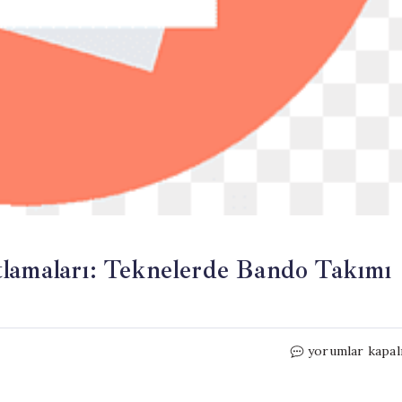
tlamaları: Teknelerde Bando Takımı
Dalyan
yorumlar kapal
Kanalı’nda
19