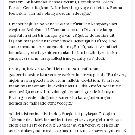
yanayız. Bu konudaki hassasiyetimi, Demokratik Eylem
Partisi Genel Başkanı Bakir İzzetbegoviç’e de ilettim. Bosna-
Hersek’in yanında olmaya devam edeceğiz.”
Diyanet teşkilatına yönelik olarak yürütülen kampanyaları
eleştiren Erdoğan, “15 Temmuz sonrası Diyanet’e karşı
başlatılan sinsi bir kampanya var. 28 Şubat dönemine ait
faşizan manşetlerin tekrar havada uçuştuğu bu süreç, linç
kampanyasının bir parçasıdır. Başörtülü, sakallı ve cübbeli
insanlara yönelik yeniden canlandırılan bu zihniyet, farklı
yaşam tarzlarını marjinalleştirmeye çalışıyor” dedi.
Erdoğan, hak ve özgürlüklerin kimse tarafından
gaspedilmesine izin vermeyeceklerini de vurguladı: “Bu devlet,
hiçbir ayrım gözetmeden tüm milletin devletidir. 85 milyon
insanımızın tamamı bu devlete aittir. Kılık kıyafet nedeniyle
ayrımcılığa maruz bırakılan günler artık geride kalmıştır.
Bizim görevde olduğumuz sürece bu kara günlerin geri
gelmesine müsaade etmeyeceğiz.”
Adalet sistemine ilişkin de görüşlerini paylaşan Erdoğan,
“Ülkemizde adalet hizmetlerini en iyi seviyeye getirmek için
ciddi çaba sarf ediyoruz. 23 yıldır güven veren ve erişebilir
adalet anlayışından asla sapmadık. Hakim ve savcı sayımızı, 15