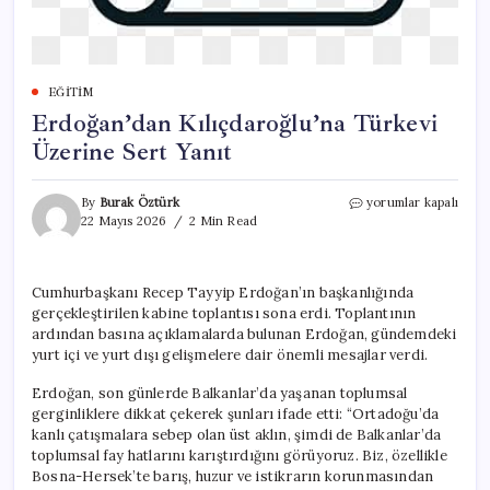
EĞITIM
Erdoğan’dan Kılıçdaroğlu’na Türkevi
Üzerine Sert Yanıt
Erdoğan’dan
By
Burak Öztürk
yorumlar kapalı
Kılıçdaroğlu’na
22 Mayıs 2026
2 Min Read
Türkevi
Üzerine
Sert
Cumhurbaşkanı Recep Tayyip Erdoğan’ın başkanlığında
Yanıt
gerçekleştirilen kabine toplantısı sona erdi. Toplantının
için
ardından basına açıklamalarda bulunan Erdoğan, gündemdeki
yurt içi ve yurt dışı gelişmelere dair önemli mesajlar verdi.
Erdoğan, son günlerde Balkanlar’da yaşanan toplumsal
gerginliklere dikkat çekerek şunları ifade etti: “Ortadoğu’da
kanlı çatışmalara sebep olan üst aklın, şimdi de Balkanlar’da
toplumsal fay hatlarını karıştırdığını görüyoruz. Biz, özellikle
Bosna-Hersek’te barış, huzur ve istikrarın korunmasından