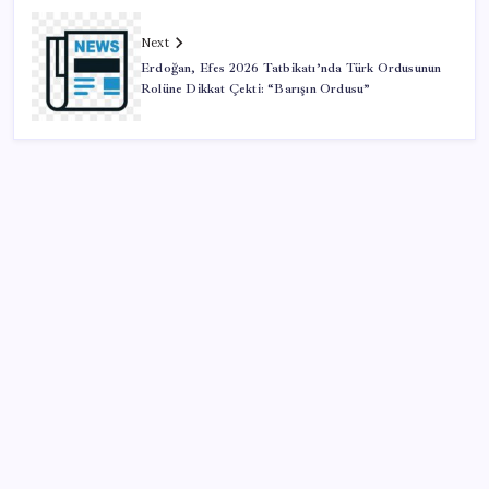
Next
Erdoğan, Efes 2026 Tatbikatı’nda Türk Ordusunun
Rolüne Dikkat Çekti: “Barışın Ordusu”
SON YAZILAR
ABD, İran-Umman anlaşması sonrası ablukayı
kaldıracak
Pixel Telefonlara Yapay Zeka Destekli Saat
Tasarımları Geliyor