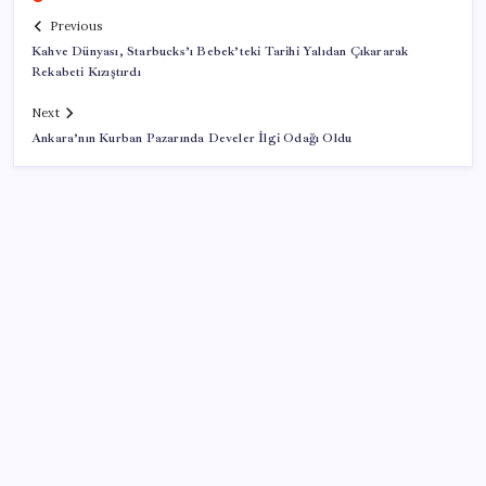
Previous
Kahve Dünyası, Starbucks’ı Bebek’teki Tarihi Yalıdan Çıkararak
Rekabeti Kızıştırdı
Next
Ankara’nın Kurban Pazarında Develer İlgi Odağı Oldu
SON YAZILAR
Muhalefet çerçeve yasaya ne diyor? Aceleye ve
çelişkilere eleştiri, barışa destek
Togg LFP Batarya Kullanımını Resmi Olarak