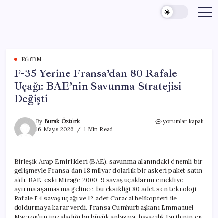
Skip
to
content
EĞITIM
F-35 Yerine Fransa’dan 80 Rafale
Uçağı: BAE’nin Savunma Stratejisi
Değişti
F-
By
Burak Öztürk
yorumlar kapalı
35
16 Mayıs 2026
1 Min Read
Yerine
Fransa’dan
80
Birleşik Arap Emirlikleri (BAE), savunma alanındaki önemli bir
Rafale
gelişmeyle Fransa’dan 18 milyar dolarlık bir askeri paket satın
Uçağı:
BAE’nin
aldı. BAE, eski Mirage 2000-9 savaş uçaklarını emekliye
Savunma
ayırma aşamasına gelince, bu eksikliği 80 adet son teknoloji
Stratejisi
Rafale F4 savaş uçağı ve 12 adet Caracal helikopteri ile
Değişti
doldurmaya karar verdi. Fransa Cumhurbaşkanı Emmanuel
için
Macron’un imzaladığı bu büyük anlaşma, havacılık tarihinin en