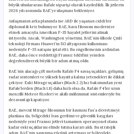
büyük uluslararası Rafale siparişi olarak kaydedildi. İlk jetlerin
2026 yılı sonunda BAE’ye ulaşması bekleniyor.
Anlaşmanın arka planında ise ABD ile yaşanan ciddi bir
diplomatik kriz bulunuyor. BAE, hava filosunu modernize
etmek amacıyla Amerikan F-35 hayalet jetlerini almak
istiyordu. Ancak, Washington yönetimi, BAE’nin ülkede Çinli
teknoloji firması Huawei’in 5G altyapısını kullanması
nedeniyle F-35 satışını iptal etti. Bu engellemenin ardından
BAE, daha önce reddettiği Fransız teklifini yeniden
değerlendirerek büyük bir adım atmış oldu.
BAE’nin alacağı çift motorlu Rafale F4 savaş uçakları, gelişmiş
radar sistemleri ve yüksek hayatta kalma yetenekleri ile dikkat
çekiyor. Eski Mirage uçakları (Mach 2.2) hız bakımından yeni
Rafale’lerden (Mach 1.8) daha hızlı olsa da, Rafale F4’ler uzun
menzilli Meteor füzeleri ve akıllı mühimmat sistemleriyle bu
dezavantajı kapatıyor.
BAE, mevcut Mirage filosunun bir kısmını Fas’a devretmeyi
planlasa da, bölgedeki İran gerilimi ve güvenlik kaygıları
nedeniyle yeni Fransız jetleri tamamen operasyonel olana
kadar eski uçaklarını elinde tutma kararı aldı. Bu stratejik
adım, BAE’nin savunma gücünü artırmayı ve bölgedeki