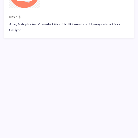
Next
Araç Sahiplerine Zorunlu Güvenlik Ekipmanları: Uymayanlara Ceza
Geliyor
SON YAZILAR
ChatGPT Free için büyük değişiklik: Artık metin
sohbetlerinde sınır yok
Türk şirketinden Avrupa’ya kritik yatırım: Yeni şirket
resmen kuruldu