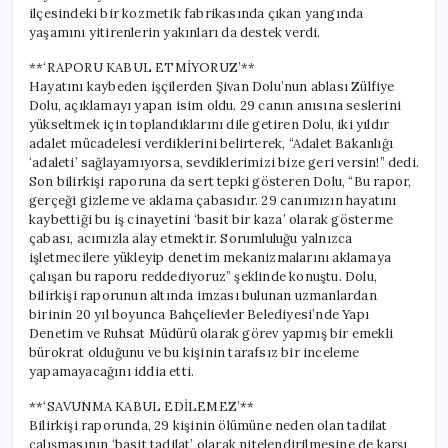
ilçesindeki bir kozmetik fabrikasında çıkan yangında
yaşamını yitirenlerin yakınları da destek verdi.
**‘RAPORU KABUL ETMİYORUZ’**
Hayatını kaybeden işçilerden Şivan Dolu’nun ablası Zülfiye
Dolu, açıklamayı yapan isim oldu. 29 canın anısına seslerini
yükseltmek için toplandıklarını dile getiren Dolu, iki yıldır
adalet mücadelesi verdiklerini belirterek, “Adalet Bakanlığı
‘adaleti’ sağlayamıyorsa, sevdiklerimizi bize geri versin!” dedi.
Son bilirkişi raporuna da sert tepki gösteren Dolu, “Bu rapor,
gerçeği gizleme ve aklama çabasıdır. 29 canımızın hayatını
kaybettiği bu iş cinayetini ‘basit bir kaza’ olarak gösterme
çabası, acımızla alay etmektir. Sorumluluğu yalnızca
işletmecilere yükleyip denetim mekanizmalarını aklamaya
çalışan bu raporu reddediyoruz” şeklinde konuştu. Dolu,
bilirkişi raporunun altında imzası bulunan uzmanlardan
birinin 20 yıl boyunca Bahçelievler Belediyesi’nde Yapı
Denetim ve Ruhsat Müdürü olarak görev yapmış bir emekli
bürokrat olduğunu ve bu kişinin tarafsız bir inceleme
yapamayacağını iddia etti.
**‘SAVUNMA KABUL EDİLEMEZ’**
Bilirkişi raporunda, 29 kişinin ölümüne neden olan tadilat
çalışmasının ‘basit tadilat’ olarak nitelendirilmesine de karşı