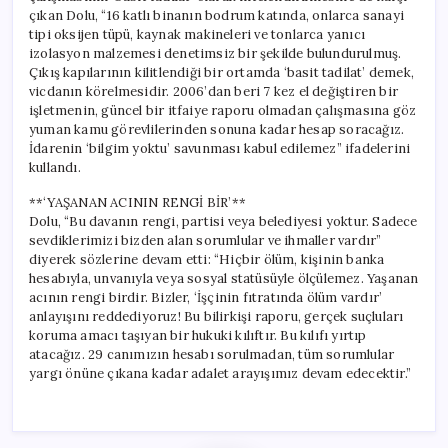
çıkan Dolu, “16 katlı binanın bodrum katında, onlarca sanayi
tipi oksijen tüpü, kaynak makineleri ve tonlarca yanıcı
izolasyon malzemesi denetimsiz bir şekilde bulundurulmuş.
Çıkış kapılarının kilitlendiği bir ortamda ‘basit tadilat’ demek,
vicdanın körelmesidir. 2006’dan beri 7 kez el değiştiren bir
işletmenin, güncel bir itfaiye raporu olmadan çalışmasına göz
yuman kamu görevlilerinden sonuna kadar hesap soracağız.
İdarenin ‘bilgim yoktu’ savunması kabul edilemez” ifadelerini
kullandı.
**‘YAŞANAN ACININ RENGİ BİR’**
Dolu, “Bu davanın rengi, partisi veya belediyesi yoktur. Sadece
sevdiklerimizi bizden alan sorumlular ve ihmaller vardır”
diyerek sözlerine devam etti: “Hiçbir ölüm, kişinin banka
hesabıyla, unvanıyla veya sosyal statüsüyle ölçülemez. Yaşanan
acının rengi birdir. Bizler, ‘İşçinin fıtratında ölüm vardır’
anlayışını reddediyoruz! Bu bilirkişi raporu, gerçek suçluları
koruma amacı taşıyan bir hukuki kılıftır. Bu kılıfı yırtıp
atacağız. 29 canımızın hesabı sorulmadan, tüm sorumlular
yargı önüne çıkana kadar adalet arayışımız devam edecektir.”