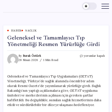
Skip
to
content
HABER
SAĞLIK
Geleneksel ve Tamamlayıcı Tıp
Yönetmeliği Resmen Yürürlüğe Girdi
Geleneksel
By
Burak Öztürk
yorumlar kapalı
ve
28 Nisan 2026
1 Min Read
Tamamlayıcı
Tıp
Yönetmeliği
Geleneksel ve Tamamlayıcı Tıp Uygulamaları (GETAT)
Resmen
Yönetmeliği, Türkiye’de sağlık alanında önemli bir adım
Yürürlüğe
Girdi
olarak Resmi Gazete’de yayımlanarak yürürlüğe girdi. Sağlık
için
Bakanlığı’nın yaptığı açıklamalara göre, GETAT uygulama
üniteleri ve merkezlerinin açılması için gereken şartlar
hafifletildi. Bu değişiklikle, sunulan sağlık hizmetlerinin daha
etkili ve sürdürülebilir bir düzeye ulaşması hedefleniyor.