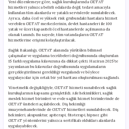
Yeni düzenlemeye göre, sağlık kuruluşlarında GETAT
hizmetleri yalnızca belirli odalarda değil, tedavi amacıyla
kullanılan tüm alanlarda ve yataklı servislerde sunulabilecek.
Ayrıca, daha özel ve yüksek risk grubundaki hastalara hizmet
verebilen GETAT merkezlerinin, devlet hastaneleri ile 100
yatak ve üzeri kapasiteli özel hastanelerde açılmasına da
olanak tanındı. Bu sayede, tüm vatandaşların GETAT
hizmetlerine erişimi kolaylaştırılacak.
Sağlık Bakanlığı, GETAT alanında yürütülen bilimsel
çalışmalar ve uygulama tecrübeleri doğrultusunda oluşturulan
15 farklı uygulama kılavuzuna da dikkat çekti. Haziran 2025’te
yayımlanan bu kılavuzlar doğrultusunda uygulamaların
gerçekleştirilmesi gerekliliği vurgulandı ve böylece
uygulayıcılar için ortak bir yol haritası oluşturulması sağlandı.
Yönetmelik değişikliğiyle, GETAT hizmeti sunabilecek sağlık
kuruluşlarının kapsamı genişletildi. Aile hekimlikleri, sağlık
meslek hizmet birimleri ve evde sağlık hizmet birimlerinde de
GETAT üniteleri açılabilecek. Diş hekimliği
muayenehanelerinde de GETAT hizmetleri sunulabilecek. Diş
hekimleri, akupunktur, apiterapi, fitoterapi, hipnoz gibi
GETAT yöntemlerini yalnızca sertifikalı oldukları alanlarda
uygulayabilecek.