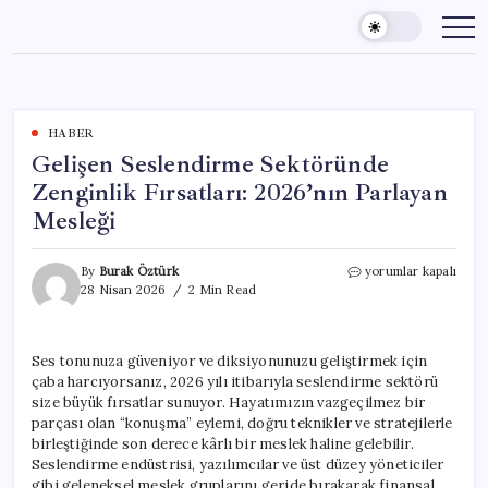
Skip
to
content
HABER
Gelişen Seslendirme Sektöründe
Zenginlik Fırsatları: 2026’nın Parlayan
Mesleği
Gelişen
By
Burak Öztürk
yorumlar kapalı
Seslendirme
28 Nisan 2026
2 Min Read
Sektöründe
Zenginlik
Fırsatları:
Ses tonunuza güveniyor ve diksiyonunuzu geliştirmek için
2026’nın
çaba harcıyorsanız, 2026 yılı itibarıyla seslendirme sektörü
Parlayan
Mesleği
size büyük fırsatlar sunuyor. Hayatımızın vazgeçilmez bir
için
parçası olan “konuşma” eylemi, doğru teknikler ve stratejilerle
birleştiğinde son derece kârlı bir meslek haline gelebilir.
Seslendirme endüstrisi, yazılımcılar ve üst düzey yöneticiler
gibi geleneksel meslek gruplarını geride bırakarak finansal