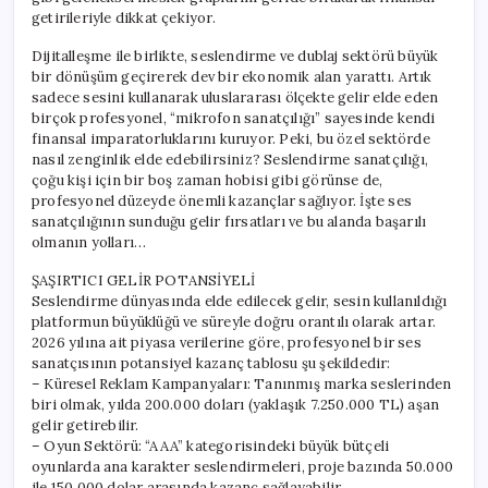
getirileriyle dikkat çekiyor.
Dijitalleşme ile birlikte, seslendirme ve dublaj sektörü büyük
bir dönüşüm geçirerek dev bir ekonomik alan yarattı. Artık
sadece sesini kullanarak uluslararası ölçekte gelir elde eden
birçok profesyonel, “mikrofon sanatçılığı” sayesinde kendi
finansal imparatorluklarını kuruyor. Peki, bu özel sektörde
nasıl zenginlik elde edebilirsiniz? Seslendirme sanatçılığı,
çoğu kişi için bir boş zaman hobisi gibi görünse de,
profesyonel düzeyde önemli kazançlar sağlıyor. İşte ses
sanatçılığının sunduğu gelir fırsatları ve bu alanda başarılı
olmanın yolları…
ŞAŞIRTICI GELİR POTANSİYELİ
Seslendirme dünyasında elde edilecek gelir, sesin kullanıldığı
platformun büyüklüğü ve süreyle doğru orantılı olarak artar.
2026 yılına ait piyasa verilerine göre, profesyonel bir ses
sanatçısının potansiyel kazanç tablosu şu şekildedir:
– Küresel Reklam Kampanyaları: Tanınmış marka seslerinden
biri olmak, yılda 200.000 doları (yaklaşık 7.250.000 TL) aşan
gelir getirebilir.
– Oyun Sektörü: “AAA” kategorisindeki büyük bütçeli
oyunlarda ana karakter seslendirmeleri, proje bazında 50.000
ile 150.000 dolar arasında kazanç sağlayabilir.