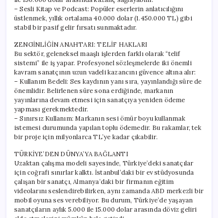
– Sesli Kitap ve Podcast: Popüler eserlerin anlatıcılığını
üstlenmek, yıllık ortalama 40.000 dolar (1.450.000 TL) gibi
stabil bir pasif gelir fırsatı sunmaktadır.
ZENGİNLİĞİN ANAHTARI: TELİF HAKLARI
Bu sektör, geleneksel maaşlı işlerden farklı olarak “telif
sistemi” ile iş yapar. Profesyonel sözleşmelerde iki önemli
kavram sanatçının uzun vadeli kazancını güvence altına alır:
– Kullanım Bedeli: Ses kaydının yanı sıra, yayınlandığı süre de
önemlidir. Belirlenen süre sona erdiğinde, markanın
yayınlarına devam etmesi için sanatçıya yeniden ödeme
yapması gerekmektedir.
– Sınırsız Kullanım: Markanın sesi ömür boyu kullanmak
istemesi durumunda yapılan toplu ödemedir. Bu rakamlar, tek
bir proje için milyonlarca TL’ye kadar çıkabilir.
TÜRKİYE’DEN DÜNYA’YA BAĞLANTI
Uzaktan çalışma modeli sayesinde, Türkiye’deki sanatçılar
için coğrafi sınırlar kalktı. İstanbul’daki bir ev stüdyosunda
çalışan bir sanatçı, Almanya’daki bir firmanın eğitim
videolarını seslendirebilirken, aynı zamanda ABD merkezli bir
mobil oyuna ses verebiliyor. Bu durum, Türkiye’de yaşayan
sanatçıların aylık 5.000 ile 15.000 dolar arasında döviz geliri