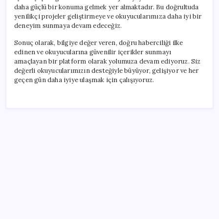
daha güçlü bir konuma gelmek yer almaktadır. Bu doğrultuda
yenilikçi projeler geliştirmeye ve okuyucularımıza daha iyi bir
deneyim sunmaya devam edeceğiz.
Sonuç olarak, bilgiye değer veren, doğru haberciliği ilke
edinen ve okuyucularına güvenilir içerikler sunmayı
amaçlayan bir platform olarak yolumuza devam ediyoruz. Siz
değerli okuyucularımızın desteğiyle büyüyor, gelişiyor ve her
geçen gün daha iyiye ulaşmak için çalışıyoruz.
SON YAZILAR
Katlanabilir telefonda incelik yarışı kızıştı: HONOR
Magic V6 Türkiye’de