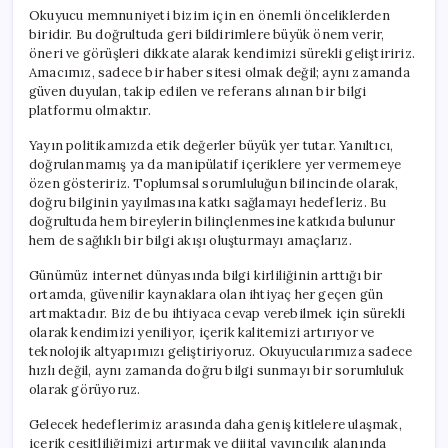
Okuyucu memnuniyeti bizim için en önemli önceliklerden
biridir. Bu doğrultuda geri bildirimlere büyük önem verir,
öneri ve görüşleri dikkate alarak kendimizi sürekli geliştiririz.
Amacımız, sadece bir haber sitesi olmak değil; aynı zamanda
güven duyulan, takip edilen ve referans alınan bir bilgi
platformu olmaktır.
Yayın politikamızda etik değerler büyük yer tutar. Yanıltıcı,
doğrulanmamış ya da manipülatif içeriklere yer vermemeye
özen gösteririz. Toplumsal sorumluluğun bilincinde olarak,
doğru bilginin yayılmasına katkı sağlamayı hedefleriz. Bu
doğrultuda hem bireylerin bilinçlenmesine katkıda bulunur
hem de sağlıklı bir bilgi akışı oluşturmayı amaçlarız.
Günümüz internet dünyasında bilgi kirliliğinin arttığı bir
ortamda, güvenilir kaynaklara olan ihtiyaç her geçen gün
artmaktadır. Biz de bu ihtiyaca cevap verebilmek için sürekli
olarak kendimizi yeniliyor, içerik kalitemizi artırıyor ve
teknolojik altyapımızı geliştiriyoruz. Okuyucularımıza sadece
hızlı değil, aynı zamanda doğru bilgi sunmayı bir sorumluluk
olarak görüyoruz.
Gelecek hedeflerimiz arasında daha geniş kitlelere ulaşmak,
içerik çeşitliliğimizi artırmak ve dijital yayıncılık alanında