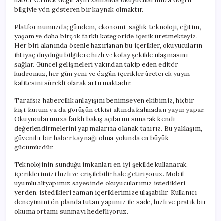
haber vermek değil, aynı zamanda okuyucularımıza doğru
bilgiyle yön gösteren bir kaynak olmaktır.
Platformumuzda; gündem, ekonomi, sağlık, teknoloji, eğitim,
yaşam ve daha birçok farklı kategoride içerik üretmekteyiz.
Her biri alanında özenle hazırlanan bu içerikler, okuyucuların
ihtiyaç duyduğu bilgilere hızlı ve kolay şekilde ulaşmasını
sağlar. Güncel gelişmeleri yakından takip eden editör
kadromuz, her gün yeni ve özgün içerikler üreterek yayın
kalitesini sürekli olarak artırmaktadır.
Tarafsız habercilik anlayışını benimseyen ekibimiz, hiçbir
kişi, kurum ya da görüşün etkisi altında kalmadan yayın yapar.
Okuyucularımıza farklı bakış açılarını sunarak kendi
değerlendirmelerini yapmalarına olanak tanırız. Bu yaklaşım,
güvenilir bir haber kaynağı olma yolunda en büyük
gücümüzdür.
Teknolojinin sunduğu imkanları en iyi şekilde kullanarak,
içeriklerimizi hızlı ve erişilebilir hale getiriyoruz. Mobil
uyumlu altyapımız sayesinde okuyucularımız istedikleri
yerden, istedikleri zaman içeriklerimize ulaşabilir. Kullanıcı
deneyimini ön planda tutan yapımız ile sade, hızlı ve pratik bir
okuma ortamı sunmayı hedefliyoruz.