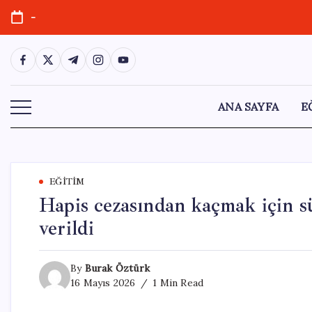
Skip
-
to
content
https://www.facebook.com/
https://twitter.com/
https://t.me/
https://www.instagram.com/
https://youtube.com/
ANA SAYFA
E
EĞITIM
Hapis cezasından kaçmak için s
verildi
By
Burak Öztürk
16 Mayıs 2026
1 Min Read