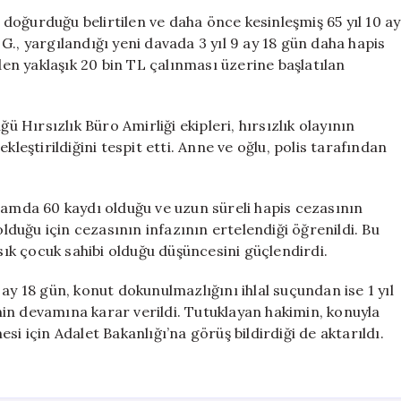
sürekli
doğurduğu belirtilen ve daha önce kesinleşmiş 65 yıl 10 ay
çocuk
., yargılandığı yeni davada 3 yıl 9 ay 18 gün daha hapis
doğuran
vden yaklaşık 20 bin TL çalınması üzerine başlatılan
kadına
ek
ceza
Hırsızlık Büro Amirliği ekipleri, hırsızlık olayının
verildi
kleştirildiğini tespit etti. Anne ve oğlu, polis tarafından
için
lamda 60 kaydı olduğu ve uzun süreli hapis cezasının
olduğu için cezasının infazının ertelendiği öğrenildi. Bu
k çocuk sahibi olduğu düşüncesini güçlendirdi.
ay 18 gün, konut dokunulmazlığını ihlal suçundan ise 1 yıl
linin devamına karar verildi. Tutuklayan hakimin, konuyla
i için Adalet Bakanlığı’na görüş bildirdiği de aktarıldı.