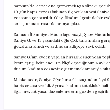
Samsun’da, cezaevine girmemek için sürekli çocuk 
10 gün hapis cezası bulunan 8 çocuk annesi Saniye G
cezasına çarptırıldı. Olay, İlkadım ilçesinde bir e
soruşturma sırasında ortaya çıktı.
Samsun İl Emniyet Müdürlüğü Asayiş Şube Müdürlüğü 
Saniye G. ve 13 yaşındaki oğlu Ç.G. tarafından gerçe
gözaltına alındı ve ardından adliyeye sevk edildi.
Saniye G.’nin evden yapılan hırsızlık suçundan top
kesinleştiği belirlendi. En küçük çocuğunun 6 aylık 
durum, kadının cezaevine girmemek amacıyla sık sı
Mahkemede, Saniye G.’ye hırsızlık suçundan 2 yıl 9 
hapis cezası verildi. Ayrıca, kadının tutukluluk ha
ilgili mevcut yasal düzenlemelerin gözden geçirilmes