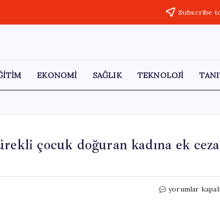
Subscribe t
ĞİTİM
EKONOMİ
SAĞLIK
TEKNOLOJİ
TANI
ürekli çocuk doğuran kadına ek ceza
Hapis
yorumlar kapal
cezasından
kaçmak
için