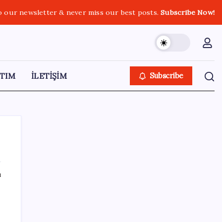
o our newsletter & never miss our best posts.
Subscribe Now!
TIM
İLETİŞİM
Subscribe
ı
SON YAZILAR
Türk şirketinden Avrupa’ya kritik yatırım:
Yeni şirket resmen kuruldu