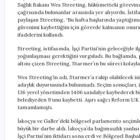
Sağlık Bakanı Wes Streeting, hükümetteki görevinden
çağrısında bulunanlar arasında yer alıyordu. İst
paylaşan Streeting, “Bu hafta başlarında yaptığımı
güvenimi kaybettiğim için görevde kalmanın onursu
ifadelerini kullandı.
Streeting, istifasında, İşçi Partisi’nin geleceğiyle i
yoğunlaşması gerektiğini vurguladı. Bu bağlamda, p
altını çizen Streeting, Starmer’ın bu süreci kolayl
Wes Streeting’in adı, Starmer’a rakip olabilecek i
adaylık duyurusunda bulunmadı. Seçim sonuçları, ikti
136 yerel yönetimden 1406 sandalye kaybederek büyü
belediyeden 9’unu kaybetti. Aşırı sağcı Reform UK
tamamlamıştı.
İskoçya ve Galler’deki bölgesel parlamento seçiml
büyük bir darbe aldı. İskoçya’da bağımsızlık yanlısı 
İşçi Partisi’nin iktidarı sona erdi ve Bölgesel Başba