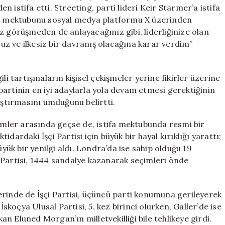
Görevinden
 istifa etti. Streeting, parti lideri Keir Starmer’a istifa
Ayrıldı
ifa mektubunu sosyal medya platformu X üzerinden
için
z görüşmeden de anlayacağınız gibi, liderliğinize olan
z ve ilkesiz bir davranış olacağına karar verdim”
lgili tartışmaların kişisel çekişmeler yerine fikirler üzerine
artinin en iyi adaylarla yola devam etmesi gerektiğinin
aştırmasını umduğunu belirtti.
simler arasında geçse de, istifa mektubunda resmi bir
dardaki İşçi Partisi için büyük bir hayal kırıklığı yarattı;
k bir yenilgi aldı. Londra’da ise sahip olduğu 19
 Partisi, 1444 sandalye kazanarak seçimleri önde
erinde de İşçi Partisi, üçüncü parti konumuna gerileyerek
İskoçya Ulusal Partisi, 5. kez birinci olurken, Galler’de ise
kan Eluned Morgan’ın milletvekilliği bile tehlikeye girdi.