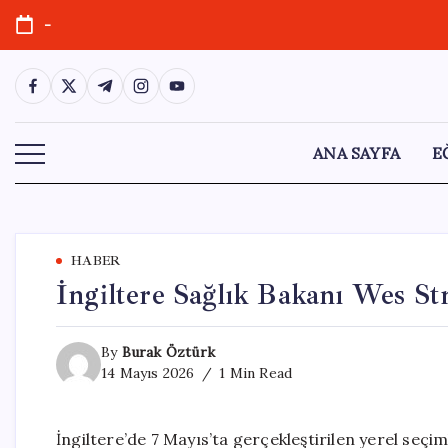
Skip
-
to
content
https://www.facebook.com/
https://twitter.com/
https://t.me/
https://www.instagram.com/
https://youtube.com/
ANA SAYFA
E
HABER
İngiltere Sağlık Bakanı Wes St
By
Burak Öztürk
14 Mayıs 2026
1 Min Read
İngiltere’de 7 Mayıs’ta gerçekleştirilen yerel seçi