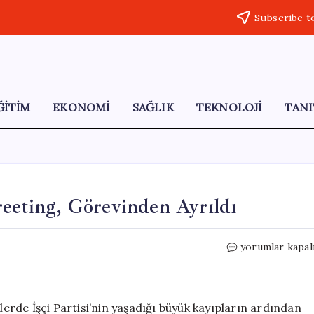
Subscribe t
ĞİTİM
EKONOMİ
SAĞLIK
TEKNOLOJİ
TANI
reeting, Görevinden Ayrıldı
İngiltere
yorumlar kapal
Sağlık
Bakanı
Wes
Streeting,
mlerde İşçi Partisi’nin yaşadığı büyük kayıpların ardından