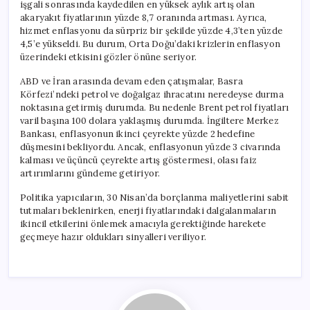
işgali sonrasında kaydedilen en yüksek aylık artış olan
akaryakıt fiyatlarının yüzde 8,7 oranında artması. Ayrıca,
hizmet enflasyonu da sürpriz bir şekilde yüzde 4,3’ten yüzde
4,5’e yükseldi. Bu durum, Orta Doğu’daki krizlerin enflasyon
üzerindeki etkisini gözler önüne seriyor.
ABD ve İran arasında devam eden çatışmalar, Basra
Körfezi’ndeki petrol ve doğalgaz ihracatını neredeyse durma
noktasına getirmiş durumda. Bu nedenle Brent petrol fiyatları
varil başına 100 dolara yaklaşmış durumda. İngiltere Merkez
Bankası, enflasyonun ikinci çeyrekte yüzde 2 hedefine
düşmesini bekliyordu. Ancak, enflasyonun yüzde 3 civarında
kalması ve üçüncü çeyrekte artış göstermesi, olası faiz
artırımlarını gündeme getiriyor.
Politika yapıcıların, 30 Nisan’da borçlanma maliyetlerini sabit
tutmaları beklenirken, enerji fiyatlarındaki dalgalanmaların
ikincil etkilerini önlemek amacıyla gerektiğinde harekete
geçmeye hazır oldukları sinyalleri veriliyor.