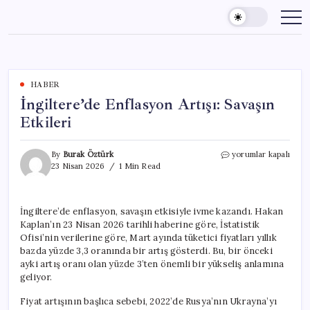
Skip
to
content
HABER
İngiltere’de Enflasyon Artışı: Savaşın
Etkileri
İngiltere’de
By
Burak Öztürk
yorumlar kapalı
Enflasyon
23 Nisan 2026
1 Min Read
Artışı:
Savaşın
Etkileri
İngiltere’de enflasyon, savaşın etkisiyle ivme kazandı. Hakan
için
Kaplan’ın 23 Nisan 2026 tarihli haberine göre, İstatistik
Ofisi’nin verilerine göre, Mart ayında tüketici fiyatları yıllık
bazda yüzde 3,3 oranında bir artış gösterdi. Bu, bir önceki
ayki artış oranı olan yüzde 3’ten önemli bir yükseliş anlamına
geliyor.
Fiyat artışının başlıca sebebi, 2022’de Rusya’nın Ukrayna’yı