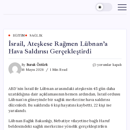
Skip
to
content
EĞITIM
SAĞLIK
İsrail, Ateşkese Rağmen Lübnan’a
Hava Saldırısı Gerçekleştirdi
İsrail,
By
Burak Öztürk
yorumlar kapalı
Ateşkese
16 Mayıs 2026
1 Min Read
Rağmen
Lübnan’a
Hava
ABD’nin İsrail ile Lübnan arasındaki ateşkesin 45 gün daha
Saldırısı
uzatıldığına dair açıklamasının hemen ardından, İsrail ordusu
Gerçekleştirdi
için
Lübnan’ın güneyinde bir sağlık merkezine hava saldırısı
düzenledi. Bu saldırıda 6 kişi hayatını kaybetti, 22 kişi ise
yaralandı.
Lübnan Sağlık Bakanlığı, Nebatiye vilayetine bağlı Haruf
beldesindeki sağlık merkezine yönelik gerçekleştirilen