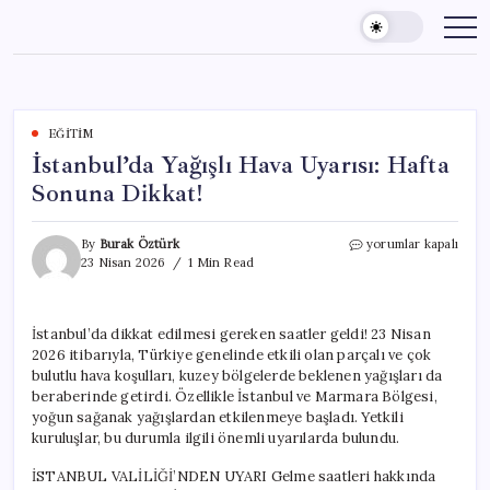
Skip
to
content
EĞITIM
İstanbul’da Yağışlı Hava Uyarısı: Hafta
Sonuna Dikkat!
İstanbul’da
By
Burak Öztürk
yorumlar kapalı
Yağışlı
23 Nisan 2026
1 Min Read
Hava
Uyarısı:
Hafta
İstanbul’da dikkat edilmesi gereken saatler geldi! 23 Nisan
Sonuna
2026 itibarıyla, Türkiye genelinde etkili olan parçalı ve çok
Dikkat!
için
bulutlu hava koşulları, kuzey bölgelerde beklenen yağışları da
beraberinde getirdi. Özellikle İstanbul ve Marmara Bölgesi,
yoğun sağanak yağışlardan etkilenmeye başladı. Yetkili
kuruluşlar, bu durumla ilgili önemli uyarılarda bulundu.
İSTANBUL VALİLİĞİ’NDEN UYARI Gelme saatleri hakkında