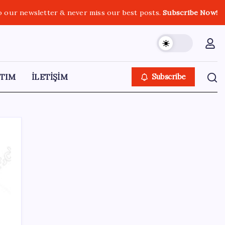
o our newsletter & never miss our best posts.
Subscribe Now!
TIM
İLETİŞİM
Subscribe
SON YAZILAR
İş Bankası Genel Müdürü Hakan Aran
görevden ayrılıyor