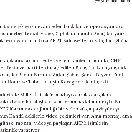
Kılıçdaroğlu’na
yorumlar kapal
Destek
Yağdı:
AKP’li
İsimlerden
artisine yönelik devam eden baskılar ve operasyonlara
Beklenmedik
 muhasebe” temalı video, X platformunda geniş bir yankı
Paylaşımlar
rin yanı sıra, bazı AKP’li şahsiyetlerin Kılıçdaroğlu’na
için
 açıklamalarına destek veren isimler arasında, CHP
el Tekin ve partiden ihraç edilen Barış Yarkadaş dışında,
Yakışıklı, Sinan Burhan, Zafer Şahin, Şamil Tayyar, Fuat
rkan Hacır ve Taha Hüseyin Karagöz dikkat çekti.
nde Millet İttifakı’nın adayı olarak öne çıkan
yakın basın kuruluşları tarafından hedef alınmıştı. Bu
KK’lıların montajlandığı bir video sıkça paylaşılmıştı.
un Kandil’dekilerle video çekimleri var. Ama montaj, ama
günse, montaj videoyu paylaşan AKP’li isimlerin
şkınlık yaratıyor.