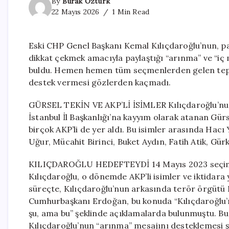
By
Burak Öztürk
22 Mayıs 2026
1 Min Read
Eski CHP Genel Başkanı Kemal Kılıçdaroğlu’nun, p
dikkat çekmek amacıyla paylaştığı “arınma” ve “iç
buldu. Hemen hemen tüm seçmenlerden gelen tepkile
destek vermesi gözlerden kaçmadı.
GÜRSEL TEKİN VE AKP’Lİ İSİMLER Kılıçdaroğlu’nun
İstanbul İl Başkanlığı’na kayyım olarak atanan Gürs
birçok AKP’li de yer aldı. Bu isimler arasında Hacı 
Uğur, Mücahit Birinci, Buket Aydın, Fatih Atik, Gü
KILIÇDAROĞLU HEDEFTEYDİ 14 Mayıs 2023 seçimleri
Kılıçdaroğlu, o dönemde AKP’li isimler ve iktidara 
süreçte, Kılıçdaroğlu’nun arkasında terör örgütü P
Cumhurbaşkanı Erdoğan, bu konuda “Kılıçdaroğlu’n
şu, ama bu” şeklinde açıklamalarda bulunmuştu. Bu
Kılıçdaroğlu’nun “arınma” mesajını desteklemesi şa