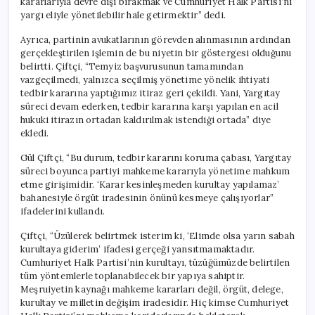
kararlarıyla devre dışı bırakmak ve Cumhuriyet Halk Partisi’ni
yargı eliyle yönetilebilir hale getirmektir” dedi.
Ayrıca, partinin avukatlarının görevden alınmasının ardından
gerçekleştirilen işlemin de bu niyetin bir göstergesi olduğunu
belirtti. Çiftçi, “Temyiz başvurusunun tamamından
vazgeçilmedi, yalnızca seçilmiş yönetime yönelik ihtiyati
tedbir kararına yaptığımız itiraz geri çekildi. Yani, Yargıtay
süreci devam ederken, tedbir kararına karşı yapılan en acil
hukuki itirazın ortadan kaldırılmak istendiği ortada” diye
ekledi.
Gül Çiftçi, “Bu durum, tedbir kararını koruma çabası, Yargıtay
süreci boyunca partiyi mahkeme kararıyla yönetime mahkum
etme girişimidir. ‘Karar kesinleşmeden kurultay yapılamaz’
bahanesiyle örgüt iradesinin önünü kesmeye çalışıyorlar”
ifadelerini kullandı.
Çiftçi, “Üzülerek belirtmek isterim ki, ‘Elimde olsa yarın sabah
kurultaya giderim’ ifadesi gerçeği yansıtmamaktadır.
Cumhuriyet Halk Partisi’nin kurultayı, tüzüğümüzde belirtilen
tüm yöntemlerle toplanabilecek bir yapıya sahiptir.
Meşruiyetin kaynağı mahkeme kararları değil, örgüt, delege,
kurultay ve milletin değişim iradesidir. Hiç kimse Cumhuriyet