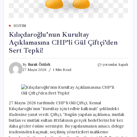
EĞITIM
Kılıçdaroğlu’nun Kurultay
Açıklamasına CHP’li Gül Çiftçi’den
Sert Tepki!
Kılıçdaroğlu’nun
By
Burak Öztürk
yorumlar kapalı
Kurultay
27 Mayıs 2026
1 Min Read
Açıklamasına
CHP’li
Gül
Çiftçi’den
Sert
Tepki!
27 Mayıs 2026 tarihinde CHP’li Gül Çiftçi, Kemal
için
Kılıçdaroğlu’nun “Kurultay için tedbir kalkmalı” şeklindeki
ifadesine yanıt verdi. Çiftçi, “Bugün yapılan açıklama, mutlak
butlan ve mutlak sultan ittifakının gerçek hedeflerini bir kez
daha gözler önüne sermiştir. Bu yapılanmanın amacı, delege
iradesinden kaçmak, seçilmiş yöneticileri mahkeme