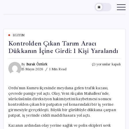
Skip
to
content
EĞITIM
Kontrolden Çıkan Tarım Aracı
Dükkanın İçine Girdi: 1 Kişi Yaralandı
Kontrolden
By
Burak Öztürk
yorumlar kapalı
Çıkan
15 Mayıs 2026
1 Min Read
Tarım
Aracı
Dükkanın
Ordu’nun Kumru ilçesinde meydana gelen trafik kazası,
İçine
çevrede paniğe yol açtı. Olay, Yeni Akçalın Mahallesi’nde,
Girdi:
1
sürücüsünün direksiyon hakimiyetini kaybetmesi sonucu
Kişi
kontrolden çıkan bir patpatın yol kenarındaki bir iş yerine
Yaralandı
girmesiyle gerçekleşti. Büyük bir gürültüyle dükkana çarpan
için
patpat, iş yerinde ciddi maddi hasara yol açtı.
Kazanın ardından olay yerine sağlık ve polis ekipleri sevk