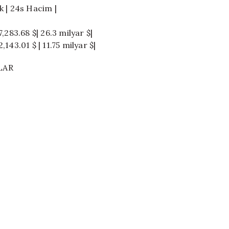
ek | 24s Hacim |
7,283.68 $| 26.3 milyar $|
,143.01 $ | 11.75 milyar $|
LAR