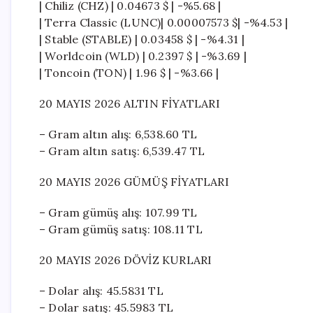
| Chiliz (CHZ) | 0.04673 $ | -%5.68 |
| Terra Classic (LUNC)| 0.00007573 $| -%4.53 |
| Stable (STABLE) | 0.03458 $ | -%4.31 |
| Worldcoin (WLD) | 0.2397 $ | -%3.69 |
| Toncoin (TON) | 1.96 $ | -%3.66 |
20 MAYIS 2026 ALTIN FİYATLARI
– Gram altın alış: 6,538.60 TL
– Gram altın satış: 6,539.47 TL
20 MAYIS 2026 GÜMÜŞ FİYATLARI
– Gram gümüş alış: 107.99 TL
– Gram gümüş satış: 108.11 TL
20 MAYIS 2026 DÖVİZ KURLARI
– Dolar alış: 45.5831 TL
– Dolar satış: 45.5983 TL