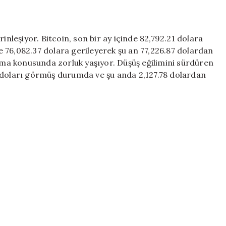
Para
Piyasasında
Durum:
Bitcoin
inleşiyor. Bitcoin, son bir ay içinde 82,792.21 dolara
ve
 76,082.37 dolara gerileyerek şu an 77,226.87 dolardan
Ethereum
a konusunda zorluk yaşıyor. Düşüş eğilimini sürdüren
Zor
 doları görmüş durumda ve şu anda 2,127.78 dolardan
Günler
Geçiriyor
için