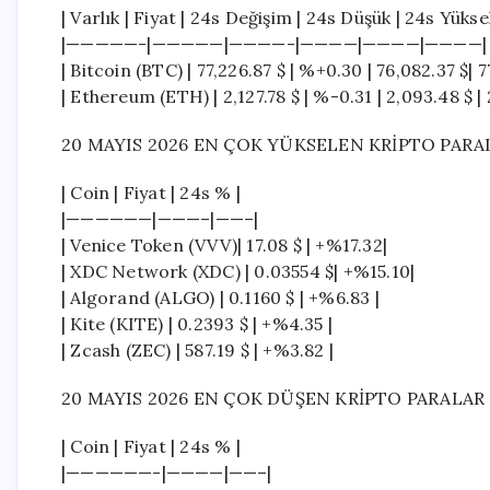
| Varlık | Fiyat | 24s Değişim | 24s Düşük | 24s Yüks
|—————-|—————|————-|————|————|————|
| Bitcoin (BTC) | 77,226.87 $ | %+0.30 | 76,082.37 $| 7
| Ethereum (ETH) | 2,127.78 $ | %-0.31 | 2,093.48 $ | 2
20 MAYIS 2026 EN ÇOK YÜKSELEN KRİPTO PARA
| Coin | Fiyat | 24s % |
|——————|———–|——–|
| Venice Token (VVV)| 17.08 $ | +%17.32|
| XDC Network (XDC) | 0.03554 $| +%15.10|
| Algorand (ALGO) | 0.1160 $ | +%6.83 |
| Kite (KITE) | 0.2393 $ | +%4.35 |
| Zcash (ZEC) | 587.19 $ | +%3.82 |
20 MAYIS 2026 EN ÇOK DÜŞEN KRİPTO PARALAR
| Coin | Fiyat | 24s % |
|——————-|————|——–|