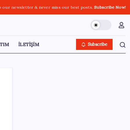
o our newsletter & never miss our best posts.
Subscribe Now!
TIM
İLETİŞİM
Subscribe
SON YAZILAR
İş Bankası Genel Müdürü Hakan Aran
görevden ayrılıyor