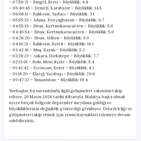
– 07:50:21 – Bingöl, Servi – Büyüklük: 4.4
– 06:40:45 – Denizli, Karabayır – Büyüklük: 14.5
– 06:08:11 – Balıkesir, Yaylacı – Büyüklük: 3.1
– 05:55:33 – Adana, Posyagbasan – Büyüklük: 6.7
– 04:55:19 – Sivas, Kertmekaracaören – Büyüklük: 5.0
– 04:45:54 – Sivas, Kertmekaracaören – Büyüklük: 5.0
– 04:26:20 – Sivas, Yelken – Büyüklük: 5.0
– 04:16:21 – Balıkesir, Kertil – Büyüklük: 10.1
– 03:43:41 – Muş, Kayalı – Büyüklük: 5.2
– 03:28:23 – Ankara, Hırkatepe – Büyüklük: 7.7
– 02:13:01 – Bolu, Mescitçele – Büyüklük: 5.4
– 01:42:42 – Erzincan, Kerer – Büyüklük: 4.1
– 01:18:20 – Elazığ, Yazıbaşı – Büyüklük: 20.6
– 00:47:22 – Yunanistan – Büyüklük: 19.4
Yurttaşlar, bu sarsıntılarla ilgili gelişmeleri yakından takip
ediyor. 20 Mayıs 2026 tarihi itibarıyla, Malatya başta olmak
üzere birçok bölgede depremler meydana geldiği ve
büyüklüklerinin değişiklik gösterdiği görülüyor. Detaylı bilgi ve
gelişmeleri takip etmek için resmi kaynakları izlemeye devam
edebilirsiniz.