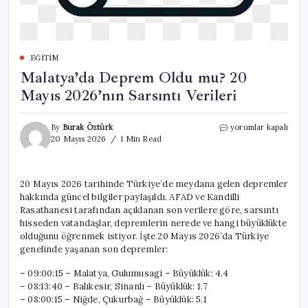
EĞITIM
Malatya’da Deprem Oldu mu? 20
Mayıs 2026’nın Sarsıntı Verileri
Malatya’da
By
Burak Öztürk
yorumlar kapalı
Deprem
20 Mayıs 2026
1 Min Read
Oldu
mu?
20
20 Mayıs 2026 tarihinde Türkiye’de meydana gelen depremler
Mayıs
hakkında güncel bilgiler paylaşıldı. AFAD ve Kandilli
2026’nın
Sarsıntı
Rasathanesi tarafından açıklanan son verilere göre, sarsıntı
Verileri
hisseden vatandaşlar, depremlerin nerede ve hangi büyüklükte
için
olduğunu öğrenmek istiyor. İşte 20 Mayıs 2026’da Türkiye
genelinde yaşanan son depremler:
– 09:00:15 – Malatya, Gulumusagi – Büyüklük: 4.4
– 08:13:40 – Balıkesir, Sinanlı – Büyüklük: 1.7
– 08:00:15 – Niğde, Çukurbağ – Büyüklük: 5.1