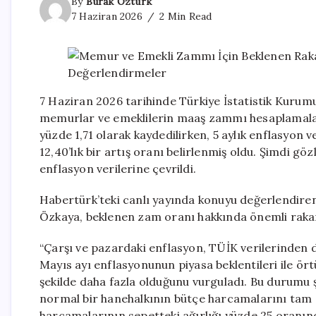
By
Burak Öztürk
7 Haziran 2026
2 Min Read
7 Haziran 2026 tarihinde Türkiye İstatistik Kurum
memurlar ve emeklilerin maaş zammı hesaplamaları
yüzde 1,71 olarak kaydedilirken, 5 aylık enflasyo
12,40’lık bir artış oranı belirlenmiş oldu. Şimdi 
enflasyon verilerine çevrildi.
Habertürk’teki canlı yayında konuyu değerlendiren
Özkaya, beklenen zam oranı hakkında önemli rakam
“Çarşı ve pazardaki enflasyon, TÜİK verilerinden d
Mayıs ayı enflasyonunun piyasa beklentileri ile ör
şekilde daha fazla olduğunu vurguladı. Bu durumu şu
normal bir hanehalkının bütçe harcamalarını tam 
harcamalarının sepetteki ağırlığı yüzde 25 oranınd