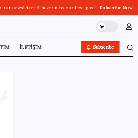
o our newsletter & never miss our best posts.
Subscribe Now!
TIM
İLETİŞİM
Subscribe
SON YAZILAR
Türk şirketinden Avrupa’ya kritik yatırım:
Yeni şirket resmen kuruldu