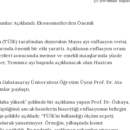
Memur
yorumlar kapal
ve
Emekli
Zammı
İçin
Beklenen
Rakamlar
u (TÜİK) tarafından duyurulan Mayıs ayı enflasyon verisi,
Açıklandı:
nda önemli bir etki yarattı. Açıklanan enflasyon oranı
Ekonomistlerd
n verileri sonucunda memur ve emekli maaşlarında yüzde
Önemli
Değerlendirme
gözler, Temmuz ayı başında açıklanacak olan Haziran
için
 Galatasaray Üniversitesi Öğretim Üyesi Prof. Dr. Ata
lar paylaştı.
aha yüksek” şeklinde bir açıklama yapan Prof. Dr. Özkaya,
tüştüğünü ancak hanelerin hissettiği enflasyonun belirgin
 şekilde açıkladı: “TÜİK’in kullandığı ölçüm sepeti,
olarak yansıtmıyor. Örneğin, yılbaşında konut
a azaltıldı. Bu nedenle, açıklanan rakamlar piyasaya