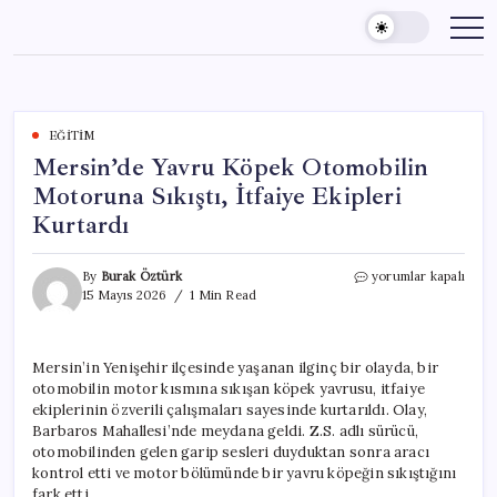
Skip
to
content
EĞITIM
Mersin’de Yavru Köpek Otomobilin
Motoruna Sıkıştı, İtfaiye Ekipleri
Kurtardı
Mersin’de
By
Burak Öztürk
yorumlar kapalı
Yavru
15 Mayıs 2026
1 Min Read
Köpek
Otomobilin
Motoruna
Mersin’in Yenişehir ilçesinde yaşanan ilginç bir olayda, bir
Sıkıştı,
otomobilin motor kısmına sıkışan köpek yavrusu, itfaiye
İtfaiye
Ekipleri
ekiplerinin özverili çalışmaları sayesinde kurtarıldı. Olay,
Kurtardı
Barbaros Mahallesi’nde meydana geldi. Z.S. adlı sürücü,
için
otomobilinden gelen garip sesleri duyduktan sonra aracı
kontrol etti ve motor bölümünde bir yavru köpeğin sıkıştığını
fark etti.