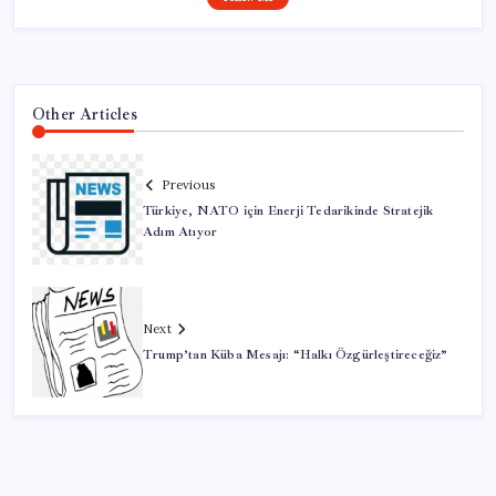
Other Articles
Previous
Türkiye, NATO için Enerji Tedarikinde Stratejik
Adım Atıyor
Next
Trump’tan Küba Mesajı: “Halkı Özgürleştireceğiz”