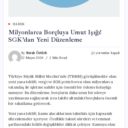
HABER
Milyonlarca Borçluya Umut Işığı!
SGK’dan Yeni Düzenleme
Milyonlarca
By
Burak Öztürk
yorumlar kapalı
Borçluya
22 Mayıs 2026
2 Min Read
Umut
Işığı!
SGK’dan
Türkiye Büyük Millet Meclisi’nde (TBMM) görüşülmekte olan
Yeni
yeni yasa teklifi, vergi ve SGK prim borcu olan milyonlarca
Düzenleme
için
vatandaş ile işletme sahibi için önemli bir ödeme kolaylığı
sunuyor. Bu düzenleme, borçların daha uzun bir süreye
yayılmasını sağlayarak icra takibi altındaki borçlulara önemli
bir rahatlama getirecek.
Yeni yasa teklifi, kamu alacaklarının tahsilatı için kapsamlı
düzenlemeler içeriyor. Özellikle taksit süreleri ve teminat
şartlarındaki köklü değişiklikler dikkat çekiyor. Kamuya olan