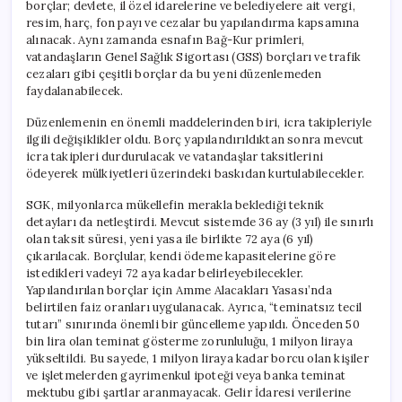
borçlar; devlete, il özel idarelerine ve belediyelere ait vergi,
resim, harç, fon payı ve cezalar bu yapılandırma kapsamına
alınacak. Aynı zamanda esnafın Bağ-Kur primleri,
vatandaşların Genel Sağlık Sigortası (GSS) borçları ve trafik
cezaları gibi çeşitli borçlar da bu yeni düzenlemeden
faydalanabilecek.
Düzenlemenin en önemli maddelerinden biri, icra takipleriyle
ilgili değişiklikler oldu. Borç yapılandırıldıktan sonra mevcut
icra takipleri durdurulacak ve vatandaşlar taksitlerini
ödeyerek mülkiyetleri üzerindeki baskıdan kurtulabilecekler.
SGK, milyonlarca mükellefin merakla beklediği teknik
detayları da netleştirdi. Mevcut sistemde 36 ay (3 yıl) ile sınırlı
olan taksit süresi, yeni yasa ile birlikte 72 aya (6 yıl)
çıkarılacak. Borçlular, kendi ödeme kapasitelerine göre
istedikleri vadeyi 72 aya kadar belirleyebilecekler.
Yapılandırılan borçlar için Amme Alacakları Yasası’nda
belirtilen faiz oranları uygulanacak. Ayrıca, “teminatsız tecil
tutarı” sınırında önemli bir güncelleme yapıldı. Önceden 50
bin lira olan teminat gösterme zorunluluğu, 1 milyon liraya
yükseltildi. Bu sayede, 1 milyon liraya kadar borcu olan kişiler
ve işletmelerden gayrimenkul ipoteği veya banka teminat
mektubu gibi şartlar aranmayacak. Gelir İdaresi verilerine