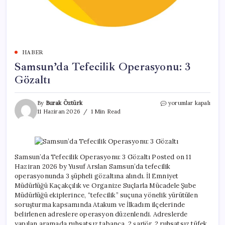
HABER
Samsun’da Tefecilik Operasyonu: 3
Gözaltı
Samsun’da
By
Burak Öztürk
yorumlar kapalı
Tefecilik
11 Haziran 2026
1 Min Read
Operasyonu:
3
Gözaltı
için
Samsun’da Tefecilik Operasyonu: 3 Gözaltı Posted on 11
Haziran 2026 by Yusuf Arslan Samsun’da tefecilik
operasyonunda 3 şüpheli gözaltına alındı. İl Emniyet
Müdürlüğü Kaçakçılık ve Organize Suçlarla Mücadele Şube
Müdürlüğü ekiplerince, “tefecilik” suçuna yönelik yürütülen
soruşturma kapsamında Atakum ve İlkadım ilçelerinde
belirlenen adreslere operasyon düzenlendi. Adreslerde
yapılan aramada ruhsatsız tabanca, 2 şarjör, 2 ruhsatsız tüfek,