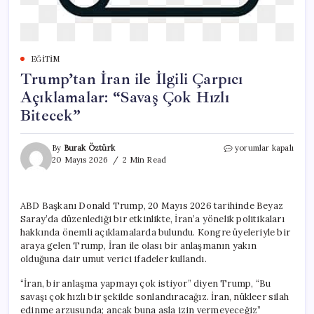
EĞITIM
Trump’tan İran ile İlgili Çarpıcı
Açıklamalar: “Savaş Çok Hızlı
Bitecek”
Trump’tan
By
Burak Öztürk
yorumlar kapalı
İran
20 Mayıs 2026
2 Min Read
ile
İlgili
Çarpıcı
ABD Başkanı Donald Trump, 20 Mayıs 2026 tarihinde Beyaz
Açıklamalar:
Saray’da düzenlediği bir etkinlikte, İran’a yönelik politikaları
“Savaş
Çok
hakkında önemli açıklamalarda bulundu. Kongre üyeleriyle bir
Hızlı
araya gelen Trump, İran ile olası bir anlaşmanın yakın
Bitecek”
olduğuna dair umut verici ifadeler kullandı.
için
“İran, bir anlaşma yapmayı çok istiyor” diyen Trump, “Bu
savaşı çok hızlı bir şekilde sonlandıracağız. İran, nükleer silah
edinme arzusunda; ancak buna asla izin vermeyeceğiz”