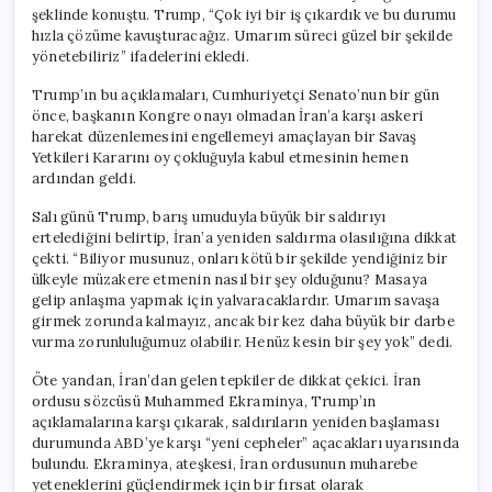
şeklinde konuştu. Trump, “Çok iyi bir iş çıkardık ve bu durumu
hızla çözüme kavuşturacağız. Umarım süreci güzel bir şekilde
yönetebiliriz” ifadelerini ekledi.
Trump’ın bu açıklamaları, Cumhuriyetçi Senato’nun bir gün
önce, başkanın Kongre onayı olmadan İran’a karşı askeri
harekat düzenlemesini engellemeyi amaçlayan bir Savaş
Yetkileri Kararını oy çokluğuyla kabul etmesinin hemen
ardından geldi.
Salı günü Trump, barış umuduyla büyük bir saldırıyı
ertelediğini belirtip, İran’a yeniden saldırma olasılığına dikkat
çekti. “Biliyor musunuz, onları kötü bir şekilde yendiğiniz bir
ülkeyle müzakere etmenin nasıl bir şey olduğunu? Masaya
gelip anlaşma yapmak için yalvaracaklardır. Umarım savaşa
girmek zorunda kalmayız, ancak bir kez daha büyük bir darbe
vurma zorunluluğumuz olabilir. Henüz kesin bir şey yok” dedi.
Öte yandan, İran’dan gelen tepkiler de dikkat çekici. İran
ordusu sözcüsü Muhammed Ekraminya, Trump’ın
açıklamalarına karşı çıkarak, saldırıların yeniden başlaması
durumunda ABD’ye karşı “yeni cepheler” açacakları uyarısında
bulundu. Ekraminya, ateşkesi, İran ordusunun muharebe
yeteneklerini güçlendirmek için bir fırsat olarak