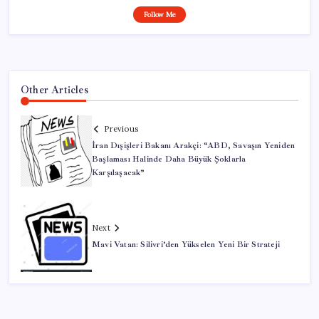
Follow Me
Other Articles
Previous
İran Dışişleri Bakanı Arakçi: “ABD, Savaşın Yeniden
Başlaması Halinde Daha Büyük Şoklarla
Karşılaşacak”
Next
Mavi Vatan: Silivri’den Yükselen Yeni Bir Strateji