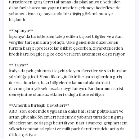
turistlerden giriş ücreti alınması da planlanıyor. Yetkililer,
daha fazla harcama yapan turistleri çekmeyi hedeflese de,
yabancı ziyaretçi sayısında bir düşüş gözlemlenmeye
başlandı.
**İspanya**
İspanya’da turistlerden talep edilen kişisel bilgiler ve artan
vergiler tartışmalara yol açtı. Ülke genelinde düzenlenen
turizm karşıtı protestolar dikkat çekerken, ziyaretçilerden
kredi kartı bilgileri gibi özel verilerin istenmesi eleştiriliyor.
**İtalya**
İtalya’da pek çok turistik şehirde yeni ücretler ve sıkı kurallar
yürürlüğe girdi. Venedik’te günübirlik ziyaretçilerden giriş
ücreti alınırken, bazı bölgelerde kamusal alanlardaki
davranışlara yüksek cezalar uygulanıyor. Bu durumun turist
deneyimine olumsuz etkileri olduğu ifade ediliyor.
**Amerika Birleşik Devletleri**
ABD, son dönemde uygulanan daha katı sınır politikaları ve
artan güvenlik önlemleri nedeniyle yabancı turistlerin giriş
süreçlerinin zorlaştığı belirtiliyor. Bazı ziyaretçi grupları için
yüksek teminat talepleri ve milli park ücretlerindeki artış da
dikkat çekiyor.