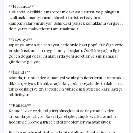
**Hollanda**
Hollanda, özellikle Amsterdam’daki aşırı turist yoğunluğunu
azaltmak amacıyla uzun süredir turistleri caydırıcı
kampanyalar yürütüyor. Şehirdeki yüksek konaklama vergileri
de ziyaret maliyetlerini artırmaktadır.
**Japonya**
Japonya, artan turist sayısı nedeniyle bazı popüler bölgelerde
erişim kısıtlamaları uygulamaya başladı. Özellikle yoğun ilgi
gören doğal ve tarihi alanlarda yeni ücretler ve sınırlamalar
gündeme geliyor.
**İzlanda**
İzlanda, turistlerden alınan yol ve ulaşım ücretlerini artırarak
dikkat çekiyor. Kiralık araçlarla yapılan seyahatlerin daha sıkı
takip edildiği ve ziyaretçilerin yüksek maliyetlerle karşılaştığı
bildiriliyor.
**Kanada**
Kanada, vize ve dijital giriş süreçlerini zorlaştıran ülkeler
arasında yer alıyor. Bazı ziyaretçiler, küçük evrak sorunları
nedeniyle ülkeye girişte ciddi problemler yaşayabiliyor.
Bu ülkeler, ziyaretçi akışını kontrol altına almak için farklı