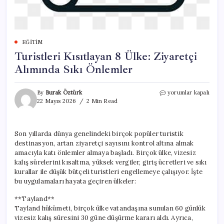
EĞITIM
Turistleri Kısıtlayan 8 Ülke: Ziyaretçi
Alımında Sıkı Önlemler
Turistleri
By
Burak Öztürk
yorumlar kapalı
Kısıtlayan
22 Mayıs 2026
2 Min Read
8
Ülke:
Ziyaretçi
Son yıllarda dünya genelindeki birçok popüler turistik
Alımında
destinasyon, artan ziyaretçi sayısını kontrol altına almak
Sıkı
Önlemler
amacıyla katı önlemler almaya başladı. Birçok ülke, vizesiz
için
kalış sürelerini kısaltma, yüksek vergiler, giriş ücretleri ve sıkı
kurallar ile düşük bütçeli turistleri engellemeye çalışıyor. İşte
bu uygulamaları hayata geçiren ülkeler:
**Tayland**
Tayland hükümeti, birçok ülke vatandaşına sunulan 60 günlük
vizesiz kalış süresini 30 güne düşürme kararı aldı. Ayrıca,