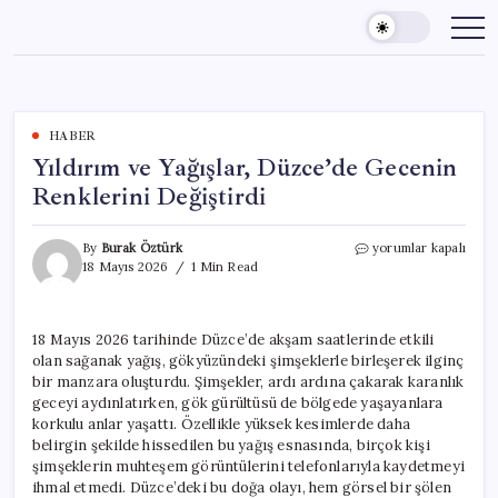
Skip
to
content
HABER
Yıldırım ve Yağışlar, Düzce’de Gecenin
Renklerini Değiştirdi
Yıldırım
By
Burak Öztürk
yorumlar kapalı
ve
18 Mayıs 2026
1 Min Read
Yağışlar,
Düzce’de
Gecenin
18 Mayıs 2026 tarihinde Düzce’de akşam saatlerinde etkili
Renklerini
olan sağanak yağış, gökyüzündeki şimşeklerle birleşerek ilginç
Değiştirdi
için
bir manzara oluşturdu. Şimşekler, ardı ardına çakarak karanlık
geceyi aydınlatırken, gök gürültüsü de bölgede yaşayanlara
korkulu anlar yaşattı. Özellikle yüksek kesimlerde daha
belirgin şekilde hissedilen bu yağış esnasında, birçok kişi
şimşeklerin muhteşem görüntülerini telefonlarıyla kaydetmeyi
ihmal etmedi. Düzce’deki bu doğa olayı, hem görsel bir şölen