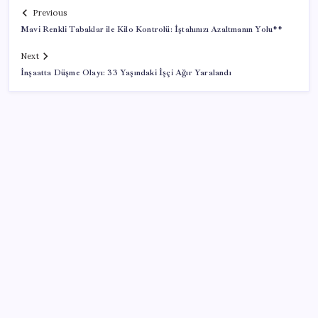
Previous
Mavi Renkli Tabaklar ile Kilo Kontrolü: İştahınızı Azaltmanın Yolu**
Next
İnşaatta Düşme Olayı: 33 Yaşındaki İşçi Ağır Yaralandı
SON YAZILAR
Türk şirketinden Avrupa’ya kritik yatırım: Yeni şirket
resmen kuruldu
Muhalefet çerçeve yasaya ne diyor? Aceleye ve
çelişkilere eleştiri, barışa destek