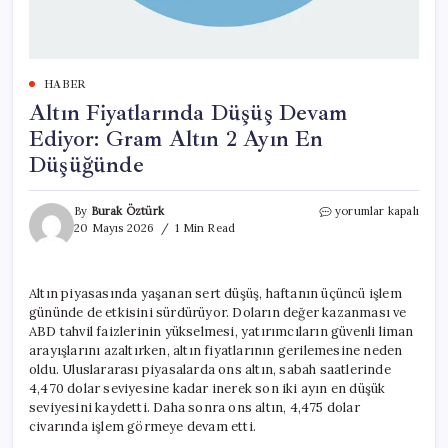
HABER
Altın Fiyatlarında Düşüş Devam
Ediyor: Gram Altın 2 Ayın En
Düşüğünde
Altın
By
Burak Öztürk
yorumlar kapalı
Fiyatlarında
20 Mayıs 2026
1 Min Read
Düşüş
Devam
Ediyor:
Altın piyasasında yaşanan sert düşüş, haftanın üçüncü işlem
Gram
gününde de etkisini sürdürüyor. Doların değer kazanması ve
Altın
2
ABD tahvil faizlerinin yükselmesi, yatırımcıların güvenli liman
Ayın
arayışlarını azaltırken, altın fiyatlarının gerilemesine neden
En
oldu. Uluslararası piyasalarda ons altın, sabah saatlerinde
Düşüğünde
4,470 dolar seviyesine kadar inerek son iki ayın en düşük
için
seviyesini kaydetti. Daha sonra ons altın, 4,475 dolar
civarında işlem görmeye devam etti.