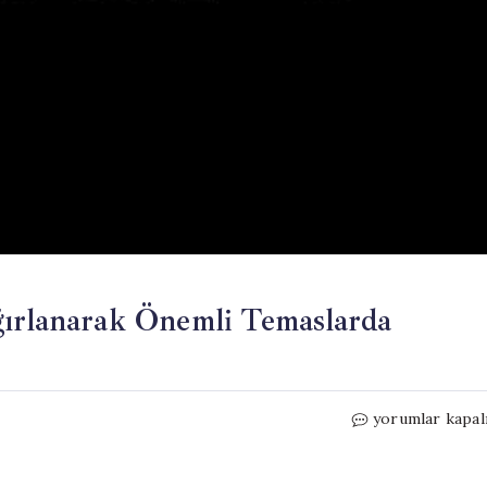
ğırlanarak Önemli Temaslarda
Putin,
yorumlar kapal
Çin’de
Resmi
Törenle