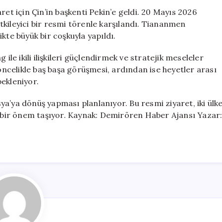
Ağırlanarak
ret için Çin’in başkenti Pekin’e geldi. 20 Mayıs 2026
Önemli
kileyici bir resmi törenle karşılandı. Tiananmen
Temaslarda
kte büyük bir coşkuyla yapıldı.
Bulundu
için
ile ikili ilişkileri güçlendirmek ve stratejik meseleler
 öncelikle baş başa görüşmesi, ardından ise heyetler arası
ekleniyor.
a’ya dönüş yapması planlanıyor. Bu resmi ziyaret, iki ülk
ük bir önem taşıyor. Kaynak: Demirören Haber Ajansı Yazar