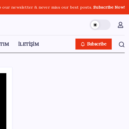
o our newsletter & never miss our best posts.
Subscribe Now!
TIM
İLETİŞİM
Subscribe
SON YAZILAR
Türk şirketinden Avrupa’ya kritik yatırım:
Yeni şirket resmen kuruldu