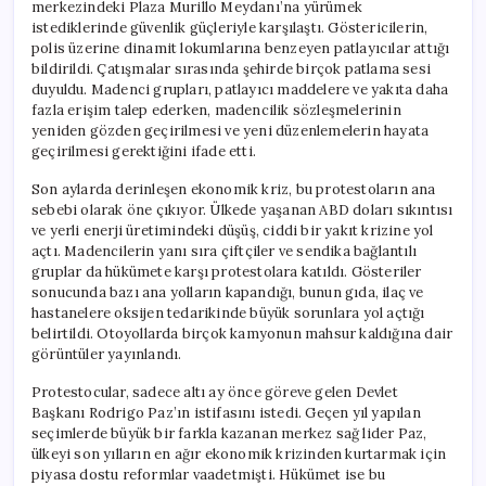
merkezindeki Plaza Murillo Meydanı’na yürümek
istediklerinde güvenlik güçleriyle karşılaştı. Göstericilerin,
polis üzerine dinamit lokumlarına benzeyen patlayıcılar attığı
bildirildi. Çatışmalar sırasında şehirde birçok patlama sesi
duyuldu. Madenci grupları, patlayıcı maddelere ve yakıta daha
fazla erişim talep ederken, madencilik sözleşmelerinin
yeniden gözden geçirilmesi ve yeni düzenlemelerin hayata
geçirilmesi gerektiğini ifade etti.
Son aylarda derinleşen ekonomik kriz, bu protestoların ana
sebebi olarak öne çıkıyor. Ülkede yaşanan ABD doları sıkıntısı
ve yerli enerji üretimindeki düşüş, ciddi bir yakıt krizine yol
açtı. Madencilerin yanı sıra çiftçiler ve sendika bağlantılı
gruplar da hükümete karşı protestolara katıldı. Gösteriler
sonucunda bazı ana yolların kapandığı, bunun gıda, ilaç ve
hastanelere oksijen tedarikinde büyük sorunlara yol açtığı
belirtildi. Otoyollarda birçok kamyonun mahsur kaldığına dair
görüntüler yayınlandı.
Protestocular, sadece altı ay önce göreve gelen Devlet
Başkanı Rodrigo Paz’ın istifasını istedi. Geçen yıl yapılan
seçimlerde büyük bir farkla kazanan merkez sağ lider Paz,
ülkeyi son yılların en ağır ekonomik krizinden kurtarmak için
piyasa dostu reformlar vaadetmişti. Hükümet ise bu