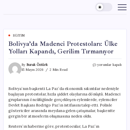
Skip
to
content
EĞITIM
Bolivya’da Madenci Protestoları: Ülke
Yolları Kapandı, Gerilim Tırmanıyor
Bolivya’da
By
Burak Öztürk
yorumlar kapalı
Madenci
15 Mayıs 2026
2 Min Read
Protestoları:
Ülke
Yolları
Bolivya’nın başkenti La Paz’da ekonomik sıkıntılar nedeniyle
Kapandı,
başlayan protestolar, hızla şiddet olaylarına dönüştü. Madenci
Gerilim
Tırmanıyor
gruplarının öncülüğünde gerçekleşen eylemlerde, eylemciler
için
Devlet Başkanı Rodrigo Paz’ın istifasını talep etti. Polisle
göstericiler arasında meydana gelen çatışmalar, başkentte
gergin bir atmosferin oluşmasına neden oldu.
Reuters’ın haberine göre, protestocular, La Paz’ın