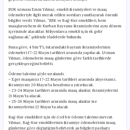
SGK uzmanı Emin Yılmaz, emekli ikramiyeleri ve maaş
ödemeleriyle ilgili merak edilen soruları yanıtlayarak önemli
bilgiler verdi. Yılmaz, “SSK ve Bağ-Kur emeklileri, hem
maaşlarını hem de Kurban Bayramı ikramiyelerini aynı dönem
içerisinde alacaklar. Milyonlarca emekli için ek gelir
sağlanacak,” şeklinde ifadelerde bulundu.
Buna göre, 4 bin TL tutarındaki bayram ikramiyelerinin
ödemeleri 17-22 Mayıs tarihleri arasında yapılacak. Uzman
Yılmaz, ödemelerin maaş günlerine göre farklı tarihlerde
gerçekleşeceğini belirtti.
Ödeme takvimi şöyle sıralandı:
– Eğer maaşınızı 17-22 Mayıs tarihleri arasında alıyorsanız,
ikramiyeniz 20 Mayıs’ta hesabınıza yatırılacak.
– 23-24 Mayıs tarihleri arasında maaş alanlar, ikramiyelerini
21 Mayıs’ta alacak.
– 25-26 Mayıs tarihleri arasında maaş alanlar ise
ikramiyelerini 22 Mayıs’ta alacak.
Bağ-Kur emeklileri için de özel bir ödeme takvimi mevcut.
Yılmaz, Bağ-Kur emeklilerinin ikramiye ödemelerinin maaş
günlerine göre değiştiğini belirterek şu bilgileri paylaştı: