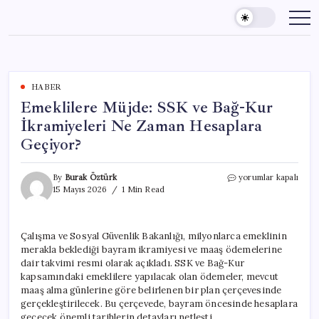
Skip
to
content
HABER
Emeklilere Müjde: SSK ve Bağ-Kur
İkramiyeleri Ne Zaman Hesaplara
Geçiyor?
Emeklilere
By
Burak Öztürk
yorumlar kapalı
Müjde:
15 Mayıs 2026
1 Min Read
SSK
ve
Bağ-
Çalışma ve Sosyal Güvenlik Bakanlığı, milyonlarca emeklinin
Kur
merakla beklediği bayram ikramiyesi ve maaş ödemelerine
İkramiyeleri
Ne
dair takvimi resmi olarak açıkladı. SSK ve Bağ-Kur
Zaman
kapsamındaki emeklilere yapılacak olan ödemeler, mevcut
Hesaplara
maaş alma günlerine göre belirlenen bir plan çerçevesinde
Geçiyor?
gerçekleştirilecek. Bu çerçevede, bayram öncesinde hesaplara
için
geçecek önemli tarihlerin detayları netleşti.