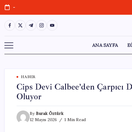
Skip
-
to
content
https://www.facebook.com/
https://twitter.com/
https://t.me/
https://www.instagram.com/
https://youtube.com/
ANA SAYFA
E
HABER
Cips Devi Calbee’den Çarpıcı D
Oluyor
By
Burak Öztürk
12 Mayıs 2026
1 Min Read