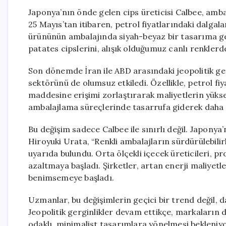
Japonya’nın önde gelen cips üreticisi Calbee, ambal
25 Mayıs’tan itibaren, petrol fiyatlarındaki dalga
ürününün ambalajında siyah-beyaz bir tasarıma ge
patates cipslerini, alışık olduğumuz canlı renkler
Son dönemde İran ile ABD arasındaki jeopolitik geri
sektörünü de olumsuz etkiledi. Özellikle, petrol fi
maddesine erişimi zorlaştırarak maliyetlerin yükse
ambalajlama süreçlerinde tasarrufa giderek daha
Bu değişim sadece Calbee ile sınırlı değil. Japon
Hiroyuki Urata, “Renkli ambalajların sürdürülebilirli
uyarıda bulundu. Orta ölçekli içecek üreticileri, p
azaltmaya başladı. Şirketler, artan enerji maliyetle
benimsemeye başladı.
Uzmanlar, bu değişimlerin geçici bir trend değil, da
Jeopolitik gerginlikler devam ettikçe, markaların 
odaklı, minimalist tasarımlara yönelmesi bekleniyo