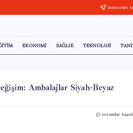
Subscribe t
ĞİTİM
EKONOMİ
SAĞLIK
TEKNOLOJİ
TANI
eğişim: Ambalajlar Siyah-Beyaz
Cips
yorumlar kapal
Devi
Calbee’den
Çarpıcı