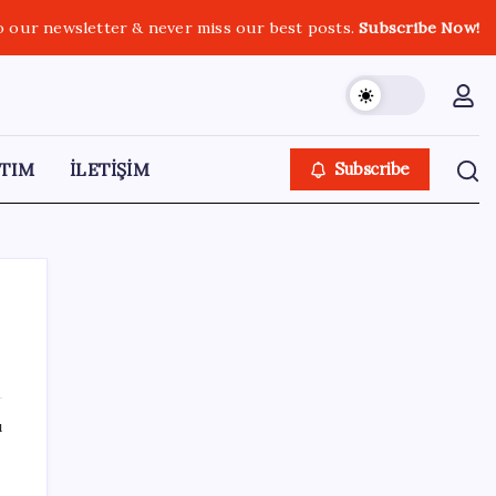
o our newsletter & never miss our best posts.
Subscribe Now!
TIM
İLETİŞİM
Subscribe
SON YAZILAR
ı
Türk şirketinden Avrupa’ya kritik yatırım:
Yeni şirket resmen kuruldu