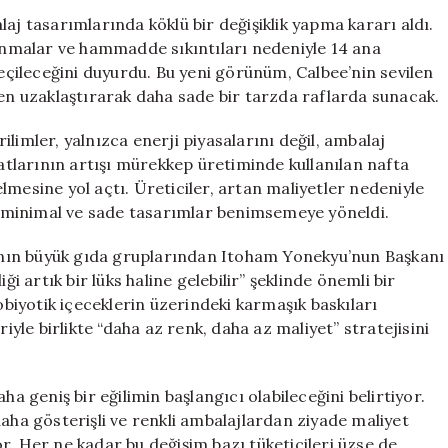
Değişim:
aj tasarımlarında köklü bir değişiklik yapma kararı aldı.
Ambalajlar
lanmalar ve hammadde sıkıntıları nedeniyle 14 ana
Siyah-
çileceğini duyurdu. Bu yeni görünüm, Calbee’nin sevilen
Beyaz
den uzaklaştırarak daha sade bir tarzda raflarda sunacak.
Oluyor
için
limler, yalnızca enerji piyasalarını değil, ambalaj
yatlarının artışı mürekkep üretiminde kullanılan nafta
lmesine yol açtı. Üreticiler, artan maliyetler nedeniyle
 minimal ve sade tasarımlar benimsemeye yöneldi.
ya’nın büyük gıda gruplarından Itoham Yonekyu’nun Başkanı
ği artık bir lüks haline gelebilir” şeklinde önemli bir
robiyotik içeceklerin üzerindeki karmaşık baskıları
riyle birlikte “daha az renk, daha az maliyet” stratejisini
ha geniş bir eğilimin başlangıcı olabileceğini belirtiyor.
daha gösterişli ve renkli ambalajlardan ziyade maliyet
r. Her ne kadar bu değişim bazı tüketicileri üzse de,