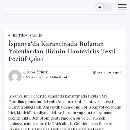
Skip
to
content
EĞITIM
SAĞLIK
İspanya’da Karantinada Bulunan
Yolculardan Birinin Hantavirüs Testi
Pozitif Çıktı
İspanya’da
By
Burak Öztürk
yorumlar kapalı
Karantinada
12 Mayıs 2026
1 Min Read
Bulunan
Yolculardan
Birinin
İspanya’nın Tenerife adasında karantinada tutulan MV
Hantavirüs
Hondius gemisindeki yolculardan birinin hantavirüs testi
Testi
Pozitif
olumlu sonuçlandı. Antarktika’dan dönen 14 İspanyol yolcudan
Çıktı
biri, Madrid’e tahliye edildi ve burada yapılan test sonucu
için
pozitif çıktı. Semptom göstermeyen bu yolcu, yüksek
izolasyon ünitesine (UATAN) alındı. Gemide daha önce bir
Fransız ve bir Amerikalı yolcuda da hantavirüs tespit