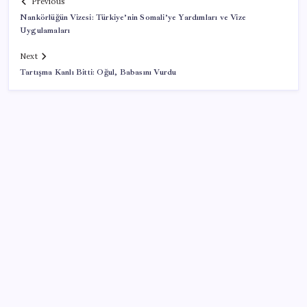
Previous
Nankörlüğün Vizesi: Türkiye’nin Somali’ye Yardımları ve Vize
Uygulamaları
Next
Tartışma Kanlı Bitti: Oğul, Babasını Vurdu
SON YAZILAR
Türk şirketinden Avrupa’ya kritik yatırım: Yeni şirket
resmen kuruldu
Muhalefet çerçeve yasaya ne diyor? Aceleye ve
çelişkilere eleştiri, barışa destek