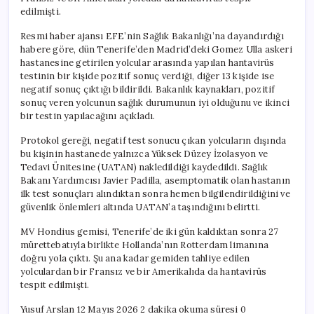
edilmişti.
Resmi haber ajansı EFE’nin Sağlık Bakanlığı’na dayandırdığı
habere göre, dün Tenerife’den Madrid’deki Gomez Ulla askeri
hastanesine getirilen yolcular arasında yapılan hantavirüs
testinin bir kişide pozitif sonuç verdiği, diğer 13 kişide ise
negatif sonuç çıktığı bildirildi. Bakanlık kaynakları, pozitif
sonuç veren yolcunun sağlık durumunun iyi olduğunu ve ikinci
bir testin yapılacağını açıkladı.
Protokol gereği, negatif test sonucu çıkan yolcuların dışında
bu kişinin hastanede yalnızca Yüksek Düzey İzolasyon ve
Tedavi Ünitesine (UATAN) nakledildiği kaydedildi. Sağlık
Bakanı Yardımcısı Javier Padilla, asemptomatik olan hastanın
ilk test sonuçları alındıktan sonra hemen bilgilendirildiğini ve
güvenlik önlemleri altında UATAN’a taşındığını belirtti.
MV Hondius gemisi, Tenerife’de iki gün kaldıktan sonra 27
mürettebatıyla birlikte Hollanda’nın Rotterdam limanına
doğru yola çıktı. Şu ana kadar gemiden tahliye edilen
yolculardan bir Fransız ve bir Amerikalıda da hantavirüs
tespit edilmişti.
Yusuf Arslan 12 Mayıs 2026 2 dakika okuma süresi 0