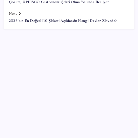
Çorum, UNESCO Gastronomi Şehri Olma Yolunda İlerliyor
Next
2026’nın En Değerli 10 Şirketi Açıklandı: Hangi Devler Zirvede?
SON YAZILAR
Türk şirketinden Avrupa’ya kritik yatırım: Yeni şirket
resmen kuruldu
Muhalefet çerçeve yasaya ne diyor? Aceleye ve
çelişkilere eleştiri, barışa destek
Togg LFP Batarya Kullanımını Resmi Olarak