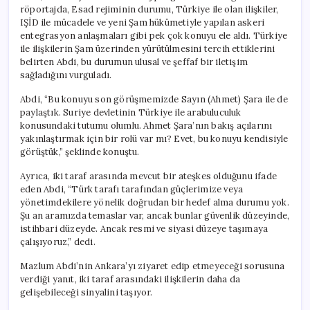
için
röportajda, Esad rejiminin durumu, Türkiye ile olan ilişkiler,
IŞİD ile mücadele ve yeni Şam hükümetiyle yapılan askeri
entegrasyon anlaşmaları gibi pek çok konuyu ele aldı. Türkiye
ile ilişkilerin Şam üzerinden yürütülmesini tercih ettiklerini
belirten Abdi, bu durumun ulusal ve şeffaf bir iletişim
sağladığını vurguladı.
Abdi, “Bu konuyu son görüşmemizde Sayın (Ahmet) Şara ile de
paylaştık. Suriye devletinin Türkiye ile arabuluculuk
konusundaki tutumu olumlu. Ahmet Şara’nın bakış açılarını
yakınlaştırmak için bir rolü var mı? Evet, bu konuyu kendisiyle
görüştük,” şeklinde konuştu.
Ayrıca, iki taraf arasında mevcut bir ateşkes olduğunu ifade
eden Abdi, “Türk tarafı tarafından güçlerimize veya
yönetimdekilere yönelik doğrudan bir hedef alma durumu yok.
Şu an aramızda temaslar var, ancak bunlar güvenlik düzeyinde,
istihbari düzeyde. Ancak resmi ve siyasi düzeye taşımaya
çalışıyoruz,” dedi.
Mazlum Abdi’nin Ankara’yı ziyaret edip etmeyeceği sorusuna
verdiği yanıt, iki taraf arasındaki ilişkilerin daha da
gelişebileceği sinyalini taşıyor.