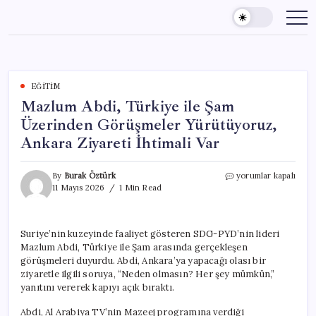
Skip
to
content
EĞITIM
Mazlum Abdi, Türkiye ile Şam
Üzerinden Görüşmeler Yürütüyoruz,
Ankara Ziyareti İhtimali Var
Mazlum
By
Burak Öztürk
yorumlar kapalı
Abdi,
11 Mayıs 2026
1 Min Read
Türkiye
ile
Şam
Suriye’nin kuzeyinde faaliyet gösteren SDG-PYD’nin lideri
Üzerinden
Mazlum Abdi, Türkiye ile Şam arasında gerçekleşen
Görüşmeler
Yürütüyoruz,
görüşmeleri duyurdu. Abdi, Ankara’ya yapacağı olası bir
Ankara
ziyaretle ilgili soruya, “Neden olmasın? Her şey mümkün,”
Ziyareti
yanıtını vererek kapıyı açık bıraktı.
İhtimali
Var
Abdi, Al Arabiya TV’nin Mazeej programına verdiği