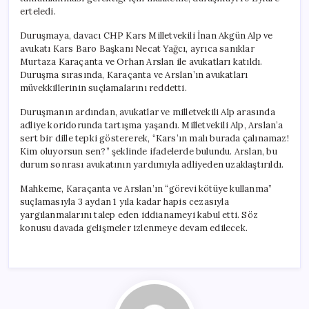
erteledi.
Duruşmaya, davacı CHP Kars Milletvekili İnan Akgün Alp ve
avukatı Kars Baro Başkanı Necat Yağcı, ayrıca sanıklar
Murtaza Karaçanta ve Orhan Arslan ile avukatları katıldı.
Duruşma sırasında, Karaçanta ve Arslan’ın avukatları
müvekkillerinin suçlamalarını reddetti.
Duruşmanın ardından, avukatlar ve milletvekili Alp arasında
adliye koridorunda tartışma yaşandı. Milletvekili Alp, Arslan’a
sert bir dille tepki göstererek, “Kars’ın malı burada çalınamaz!
Kim oluyorsun sen?” şeklinde ifadelerde bulundu. Arslan, bu
durum sonrası avukatının yardımıyla adliyeden uzaklaştırıldı.
Mahkeme, Karaçanta ve Arslan’ın “görevi kötüye kullanma”
suçlamasıyla 3 aydan 1 yıla kadar hapis cezasıyla
yargılanmalarını talep eden iddianameyi kabul etti. Söz
konusu davada gelişmeler izlenmeye devam edilecek.