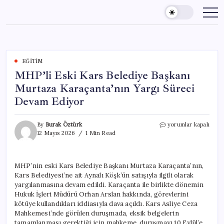
Skip
to
content
EĞITIM
MHP’li Eski Kars Belediye Başkanı
Murtaza Karaçanta’nın Yargı Süreci
Devam Ediyor
MHP’li
By
Burak Öztürk
yorumlar kapalı
Eski
12 Mayıs 2026
1 Min Read
Kars
Belediye
Başkanı
MHP’nin eski Kars Belediye Başkanı Murtaza Karaçanta’nın,
Murtaza
Kars Belediyesi’ne ait Aynalı Köşk’ün satışıyla ilgili olarak
Karaçanta’nın
Yargı
yargılanmasına devam edildi. Karaçanta ile birlikte dönemin
Süreci
Hukuk İşleri Müdürü Orhan Arslan hakkında, görevlerini
Devam
kötüye kullandıkları iddiasıyla dava açıldı. Kars Asliye Ceza
Ediyor
Mahkemesi’nde görülen duruşmada, eksik belgelerin
için
tamamlanması gerektiği için mahkeme, duruşmayı 10 Eylül’e