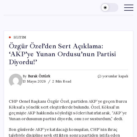
Skip
to
content
EĞITIM
Özgür Özel’den Sert Açıklama:
‘AKP’ye Yunan Ordusu’nun Partisi
Diyordu!’
Özgür
By
Burak Öztürk
yorumlar kapalı
Özel’den
13 Mayıs 2026
2 Min Read
Sert
Açıklama:
‘AKP’ye
CHP Genel Başkanı Özgür Özel, partiden AKP’ye geçen Burcu
Yunan
Köksal’a yönelik sert eleştirilerde bulundu. Özel, Köksal’ın
Ordusu’nun
Partisi
geçmişte AKP hakkında söylediği sözleri hatırlatarak, “AKP’ye
Diyordu!’
Yunan ordusunun partisi diyordu, onu zor susturdum,” dedi.
için
Son günlerde AKP’ye katılacağı konuşulan, CHP’nin ihraç
talebiyle disipline sevk ettikten sonra partiden istifa eden