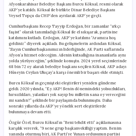
Afyonkarahisar Belediye Başkanı Burcu Köksal, resmi olarak
AKP’ye katıldı. Köksal ile birlikte Dinar Belediye Başkanı
Veysel Topçu da CHP’den ayrılarak AKP’ye geçti.
Cumhurbaşkanı Recep Tayyip Erdoğan, bir zamanlar “ırkçı
faşist” olarak tanımladığı Köksal ile el sıkışarak, partisine
katılımını kutladı. Erdoğan, AKP’ye katılımı “Aramıza hoş
geldiniz” diyerek açıkladı. Bu gelişmelerin ardından Köksal,
“Sayın Cumhurbaşkanımızın liderliğinde, AK Parti saflarında
Afyon’a hizmet edeceğim. Ailenin kutsallığına inananlarla aynı
yolda yürüyeceğim,” şeklinde konuştu. 2024 yerel seçimlerinde
68 bin 72 oy alarak belediye başkanı seçilen Köksal, AKP adayı
Hüseyin Ceylan Uluçay’a karşı önemli bir başarı elde etmişti.
Burcu Köksal’ın geçmişteki eleştirileri yeniden gündeme
geldi. 2020 yılında, “Ey AKP! Senin dönemindeki yolsuzlukları,
hırsızlıkları, yalanları yok sayıp bu milletin sana oy vereceğini
mi sandın?” şeklinde bir paylaşımda bulunmuştu. Daha
sonraki yıllarda da AKP’ye yönelik sert eleştirilerde
bulunmaya devam etti.
Özgür Özel, Burcu Köksal’ın “Beni tehdit etti” açıklamasına
karşılık vererek, “9 sene grup başkanvekilliği yaptım. Benim
yanında oturmuş biri, AK Parti’ye Yunan ordusunun partisi