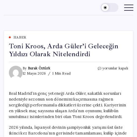
Skip
to
content
HABER
Toni Kroos, Arda Güler’i Geleceğin
Yıldızı Olarak Nitelendirdi
Toni
By
Burak Öztürk
yorumlar kapalı
Kroos,
12 Mayıs 2026
1 Min Read
Arda
Güler’i
Geleceğin
Real Madrid’in genç yeteneği Arda Güler, sakatlık sorunları
Yıldızı
nedeniyle sezonun son dönemini kaçırmasına rağmen
Olarak
Nitelendirdi
sergilediği performansla dikkatleri üzerine çekti. Kariyerinin
için
en yüksek maç sayısına ulaşan Arda’nın oyununu, kulübün
unutulmaz isimlerinden biri olan Toni Kroos değerlendirdi.
2026 yılında, İspanyol devinin şampiyonluk yarışını üst üste
ikinci kez Barcelona’nın gerisinde tamamlaması, kulüp içinde