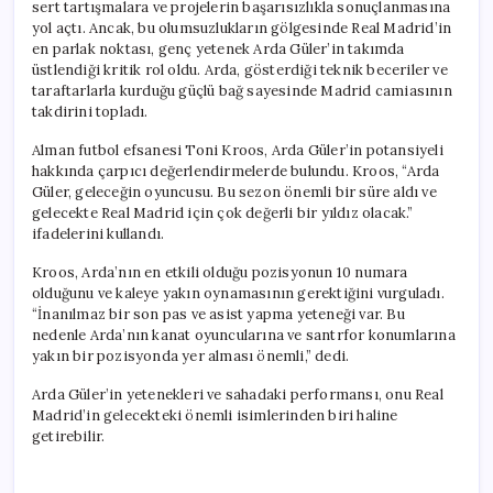
sert tartışmalara ve projelerin başarısızlıkla sonuçlanmasına
yol açtı. Ancak, bu olumsuzlukların gölgesinde Real Madrid’in
en parlak noktası, genç yetenek Arda Güler’in takımda
üstlendiği kritik rol oldu. Arda, gösterdiği teknik beceriler ve
taraftarlarla kurduğu güçlü bağ sayesinde Madrid camiasının
takdirini topladı.
Alman futbol efsanesi Toni Kroos, Arda Güler’in potansiyeli
hakkında çarpıcı değerlendirmelerde bulundu. Kroos, “Arda
Güler, geleceğin oyuncusu. Bu sezon önemli bir süre aldı ve
gelecekte Real Madrid için çok değerli bir yıldız olacak.”
ifadelerini kullandı.
Kroos, Arda’nın en etkili olduğu pozisyonun 10 numara
olduğunu ve kaleye yakın oynamasının gerektiğini vurguladı.
“İnanılmaz bir son pas ve asist yapma yeteneği var. Bu
nedenle Arda’nın kanat oyuncularına ve santrfor konumlarına
yakın bir pozisyonda yer alması önemli,” dedi.
Arda Güler’in yetenekleri ve sahadaki performansı, onu Real
Madrid’in gelecekteki önemli isimlerinden biri haline
getirebilir.