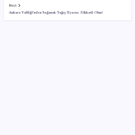
Next
Ankara Valiliği’nden Sağanak Yağış Uyarısı: Dikkatli Olun!
SON YAZILAR
ABD, İran-Umman anlaşması sonrası ablukayı
kaldıracak
Pixel Telefonlara Yapay Zeka Destekli Saat
Tasarımları Geliyor
İş Bankası Genel Müdürü Hakan Aran görevden
ayrılıyor