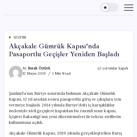
Skip
to
content
EĞITIM
Akçakale Gümrük Kapısı’nda
Pasaportlu Geçişler Yeniden Başladı
Akçakale
By
Burak Öztürk
yorumlar kapalı
Gümrük
12 Mayıs 2026
1 Min Read
Kapısı’nda
Pasaportlu
Geçişler
Şanlıurfa’nın Suriye sınırında bulunan Akçakale Gümrük
Yeniden
Kapısı, 12 yıl aradan sonra pasaportla giriş ve çıkışlara izin
Başladı
için
vermeye başladı. 2014 yılında Suriye’deki iç karışıklıklar
nedeniyle sivil geçişlere kapatılan bu önemli sınır kapısı,
İçişleri Bakanlığı’nın yeni düzenlemeleri ile tekrar sivillerin
kullanımına açıldı.
Akçakale Gümrük Kapısı, 2019 yılında gerçekleştirilen Barış