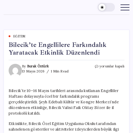
Skip
to
content
EĞITIM
Bilecik’te Engellilere Farkındalık
Yaratacak Etkinlik Düzenlendi
Bilecik’te
By
Burak Öztürk
yorumlar kapalı
Engellilere
13 Mayıs 2026
1 Min Read
Farkındalık
Yaratacak
Etkinlik
Bilecik’te 10–16 Mayıs tarihleri arasında kutlanan Engelliler
Düzenlendi
Haftası dolayısıyla özel bir farkındalık programı
için
gerçekleştirildi. Şeyh Edebali Kültür ve Kongre Merkezi’nde
düzenlenen etkinliğe, Bilecik Valisi Faik Oktay Sözer ile il
protokolü katıldı.
Etkinlikte, Bilecik Özel Eğitim Uygulama Okulu tarafından
sahnelenen gösteriler ve aktiviteler izleyicilerden büyük ilgi