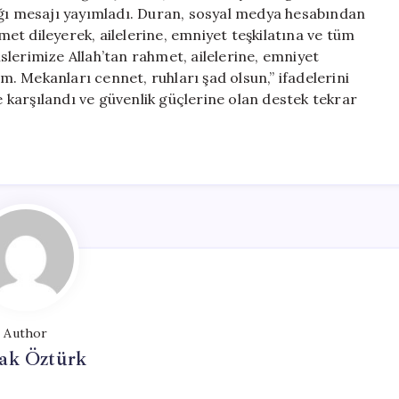
Taziye
ığı mesajı yayımladı. Duran, sosyal medya hesabından
Mesajı
hmet dileyerek, ailelerine, emniyet teşkilatına ve tüm
Yayınladı
lislerimize Allah’tan rahmet, ailelerine, emniyet
için
um. Mekanları cennet, ruhları şad olsun,” ifadelerini
le karşılandı ve güvenlik güçlerine olan destek tekrar
Author
ak Öztürk