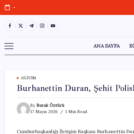
Skip
-
to
content
https://www.facebook.com/
https://twitter.com/
https://t.me/
https://www.instagram.com/
https://youtube.com/
ANA SAYFA
E
EĞITIM
Burhanettin Duran, Şehit Polisl
By
Burak Öztürk
17 Mayıs 2026
1 Min Read
Cumhurbaşkanlığı İletişim Başkanı Burhanettin Dur