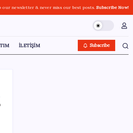
o our newsletter & never miss our best posts.
Subscribe Now!
TIM
İLETİŞİM
Subscribe
ı
SON YAZILAR
Türk şirketinden Avrupa’ya kritik yatırım:
Yeni şirket resmen kuruldu