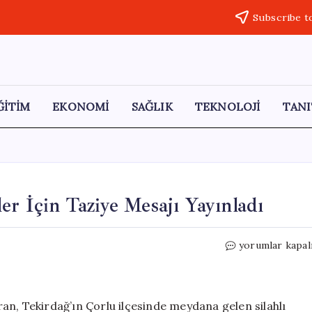
Subscribe t
ĞİTİM
EKONOMİ
SAĞLIK
TEKNOLOJİ
TANI
er İçin Taziye Mesajı Yayınladı
Burhanettin
yorumlar kapal
Duran,
Şehit
Polisler
İçin
an, Tekirdağ’ın Çorlu ilçesinde meydana gelen silahlı