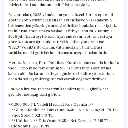
için
faizlerindeki son durum nedir? İşte detaylar…
Faiz oranları, 2025 yılından bu yana düzenli bir artış trendi
gösteriyor. Yatırımcılar, Nisan ayı enflasyon rakamlarının
beklenenden yüksek gelmesiyle birlikte bankaların cazip faiz
tekliflerini araştırmaya başladı. Türkiye İstatistik Kurumu,
2026 yılı Nisan ayı tüketici fiyat endeksinin bir önceki aya
göre %4,18 arttığını bildirdi. Yıllık enflasyon oranı ise
%32,37’ye çıktı. Bu durum, yatırımcıların Türk Lirası
varlıklarındaki getirilerini artırma arayışını hızlandırdı.
Merkez Bankası, Para Politikası Kurulu toplantısında bir hafta
vadeli repo ihale faiz oranını %37 seviyesinde sabit tutma
kararı aldı. Bu karar, ilerleyen günlerde likidite yönetiminin
daha da sıkılaşabileceği sinyali olarak değerlendiriliyor.
1 milyon lira yatıran tasarruf sahipleri için 32 günlük net
getiriler ise aşağıdaki gibidir:
**1.000.000 TL Vadeli Mevduat Faiz Oranları:**
– **Ziraat Katılım:** Faiz Oranı %36 – Net Kazanç: 21.179 TL
– Vade Sonu: 1.021.179 TL
– **Halkbank:** Faiz Oranı %35 – Net Kazanç: 25.315 TL –
Vade Sonu: 1.025.315 TL