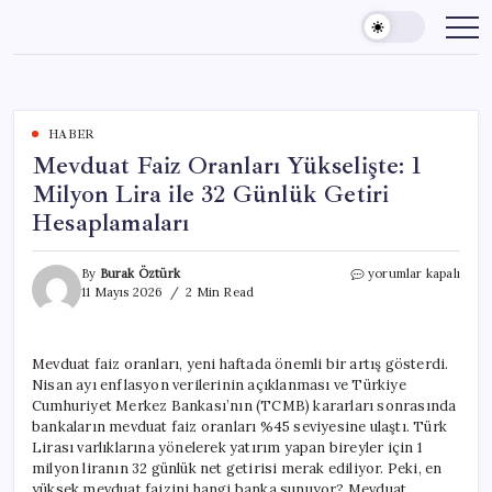
Skip
to
content
HABER
Mevduat Faiz Oranları Yükselişte: 1
Milyon Lira ile 32 Günlük Getiri
Hesaplamaları
Mevduat
By
Burak Öztürk
yorumlar kapalı
Faiz
11 Mayıs 2026
2 Min Read
Oranları
Yükselişte:
1
Mevduat faiz oranları, yeni haftada önemli bir artış gösterdi.
Milyon
Nisan ayı enflasyon verilerinin açıklanması ve Türkiye
Lira
ile
Cumhuriyet Merkez Bankası’nın (TCMB) kararları sonrasında
32
bankaların mevduat faiz oranları %45 seviyesine ulaştı. Türk
Günlük
Lirası varlıklarına yönelerek yatırım yapan bireyler için 1
Getiri
milyon liranın 32 günlük net getirisi merak ediliyor. Peki, en
Hesaplamaları
yüksek mevduat faizini hangi banka sunuyor? Mevduat