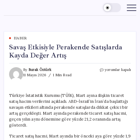
Skip
to
content
HABER
Savaş Etkisiyle Perakende Satışlarda
Kayda Değer Artış
Savaş
By
Burak Öztürk
yorumlar kapalı
Etkisiyle
11 Mayıs 2026
1 Min Read
Perakende
Satışlarda
Kayda
Türkiye İstatistik Kurumu (TÜİK), Mart ayına ilişkin ticaret
Değer
satış hacim verilerini açıkladı. ABD-İsrail’in İran’da başlattığı
Artış
için
savaşın etkileri altında perakende satışlarda dikkat çekici bir
artış gerçekleşti. Mart ayında perakende ticaret satış hacmi,
geçen yılın aynı dönemine göre yüzde 21,2 oranında artış
gösterdi.
Ticaret satış hacmi, Mart ayında bir önceki aya göre yüzde 1,9