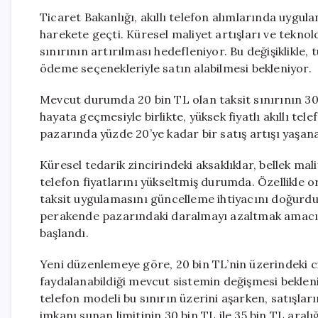
Ticaret Bakanlığı, akıllı telefon alımlarında uygul
harekete geçti. Küresel maliyet artışları ve tekno
sınırının artırılması hedefleniyor. Bu değişiklikle, 
ödeme seçenekleriyle satın alabilmesi bekleniyor.
Mevcut durumda 20 bin TL olan taksit sınırının 30
hayata geçmesiyle birlikte, yüksek fiyatlı akıllı tel
pazarında yüzde 20’ye kadar bir satış artışı yaşan
Küresel tedarik zincirindeki aksaklıklar, bellek mali
telefon fiyatlarını yükseltmiş durumda. Özellikle 
taksit uygulamasını güncelleme ihtiyacını doğurdu
perakende pazarındaki daralmayı azaltmak amacıyl
başlandı.
Yeni düzenlemeye göre, 20 bin TL’nin üzerindeki ci
faydalanabildiği mevcut sistemin değişmesi bekleniy
telefon modeli bu sınırın üzerini aşarken, satışla
imkanı sunan limitinin 30 bin TL ile 35 bin TL aralı