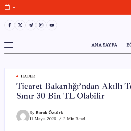
Skip
-
to
content
https://www.facebook.com/
https://twitter.com/
https://t.me/
https://www.instagram.com/
https://youtube.com/
ANA SAYFA
E
HABER
Ticaret Bakanlığı’ndan Akıllı Te
Sınır 30 Bin TL Olabilir
By
Burak Öztürk
11 Mayıs 2026
2 Min Read