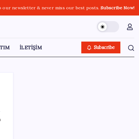
o our newsletter & never miss our best posts.
Subscribe Now!
TIM
İLETİŞİM
Subscribe
SON YAZILAR
ı
İş Bankası Genel Müdürü Hakan Aran
görevden ayrılıyor