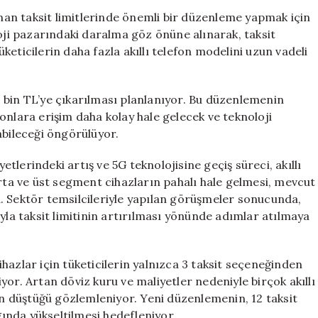
Taksitlerine
anan taksit limitlerinde önemli bir düzenleme yapmak için
Yenilik:
loji pazarındaki daralma göz önüne alınarak, taksit
Yeni
tüketicilerin daha fazla akıllı telefon modelini uzun vadeli
Sınır
30
Bin
 bin TL’ye çıkarılması planlanıyor. Bu düzenlemenin
TL
efonlara erişim daha kolay hale gelecek ve teknoloji
Olabilir
abileceği öngörülüyor.
için
yetlerindeki artış ve 5G teknolojisine geçiş süreci, akıllı
orta ve üst segment cihazların pahalı hale gelmesi, mevcut
. Sektör temsilcileriyle yapılan görüşmeler sonucunda,
a taksit limitinin artırılması yönünde adımlar atılmaya
hazlar için tüketicilerin yalnızca 3 taksit seçeneğinden
or. Artan döviz kuru ve maliyetler nedeniyle birçok akıllı
rın düştüğü gözlemleniyor. Yeni düzenlemenin, 12 taksit
ğında yükseltilmesi hedefleniyor.