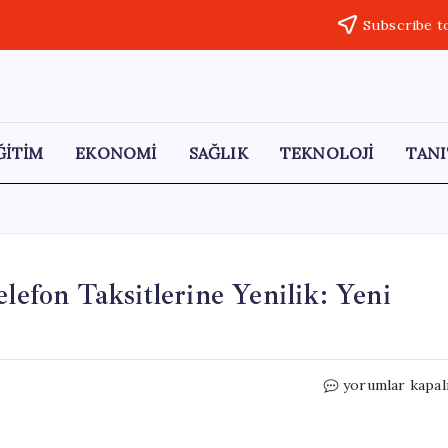
Subscribe t
ĞİTİM
EKONOMİ
SAĞLIK
TEKNOLOJİ
TANI
lefon Taksitlerine Yenilik: Yeni
Ticaret
yorumlar kapal
Bakanlığı’ndan
Akıllı
Telefon